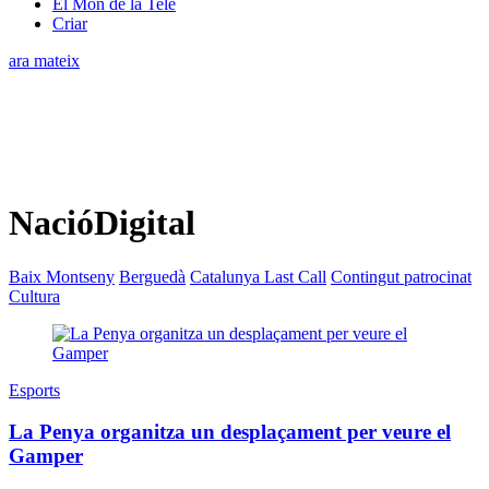
El Món de la Tele
Criar
ara mateix
NacióDigital
Baix Montseny
Berguedà
Catalunya Last Call
Contingut patrocinat
Cultura
Esports
La Penya organitza un desplaçament per veure el
Gamper