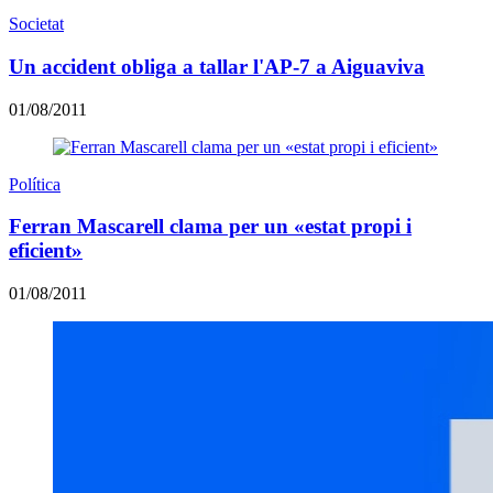
Societat
Un accident obliga a tallar l'AP-7 a Aiguaviva
01/08/2011
Política
Ferran Mascarell clama per un «estat propi i
eficient»
01/08/2011