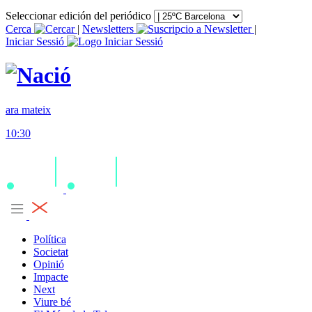
Seleccionar edición del periódico
Cerca
|
Newsletters
|
Iniciar Sessió
ara mateix
10:30
Política
Societat
Opinió
Impacte
Next
Viure bé