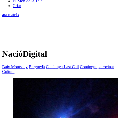
El Món de la Tele
Criar
ara mateix
NacióDigital
Baix Montseny
Berguedà
Catalunya Last Call
Contingut patrocinat
Cultura