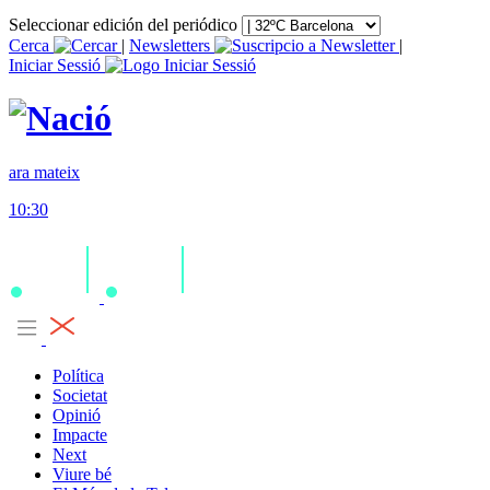
Seleccionar edición del periódico
Cerca
|
Newsletters
|
Iniciar Sessió
ara mateix
10:30
Política
Societat
Opinió
Impacte
Next
Viure bé