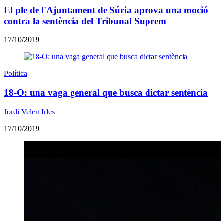
El ple de l'Ajuntament de Súria aprova una moció
contra la sentència del Tribunal Suprem
17/10/2019
Política
18-O: una vaga general que busca dictar sentència
Jordi Velert Irles
17/10/2019