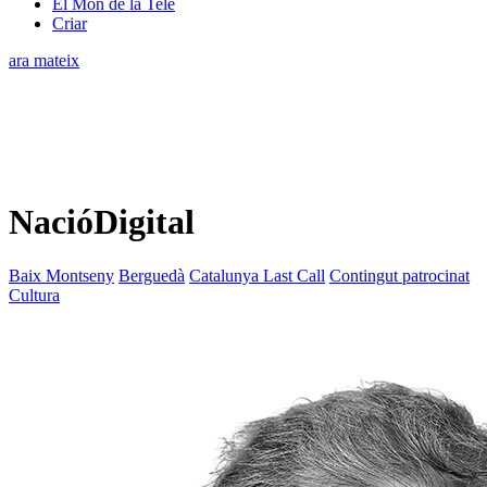
El Món de la Tele
Criar
ara mateix
NacióDigital
Baix Montseny
Berguedà
Catalunya Last Call
Contingut patrocinat
Cultura