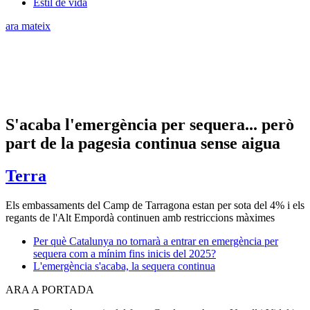
Estil de vida
ara mateix
S'acaba l'emergència per sequera... però
part de la pagesia continua sense aigua
Terra
Els embassaments del Camp de Tarragona estan per sota del 4% i els
regants de l'Alt Empordà continuen amb restriccions màximes
Per què Catalunya no tornarà a entrar en emergència per
sequera com a mínim fins inicis del 2025?
L'emergència s'acaba, la sequera continua
ARA A PORTADA