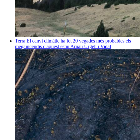
Terra
El canvi climàtic ha fet 20 vegades més probables els
megaincendis d'aquest estiu
Arnau Urgell i Vidal