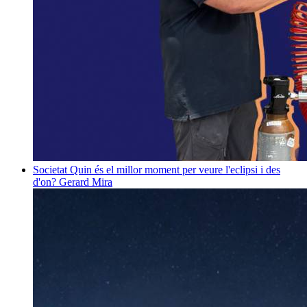
Societat
Quin és el millor moment per veure l'eclipsi i des
d'on?
Gerard Mira