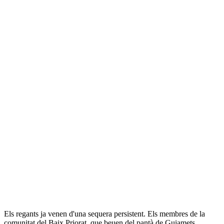
Els regants ja venen d'una sequera persistent. Els membres de la
comunitat del Baix Priorat, que beuen del pantà de Guiamets,