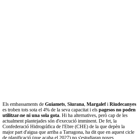
Els embassaments de
Guiamets
,
Siurana
,
Margalef
i
Riudecanyes
es troben tots sota el 4% de la seva capacitat i els
pagesos no poden
utilitzar-ne ni una sola gota
. Hi ha alternatives, però cap de les
actualment plantejades són d'execució imminent. De fet, la
Confederació Hidrogràfica de l'Ebre (CHE) de la que depèn la
major part d'aigua que arriba a Tarragona, ha dit que en aquest cicle
de planificació (que acaba el 2027) no s'estudiaran noves