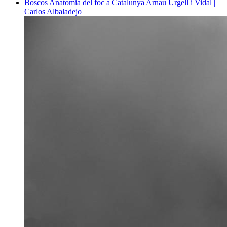
Boscos
Anatomia del foc a Catalunya
Arnau Urgell i Vidal |
Carlos Albaladejo