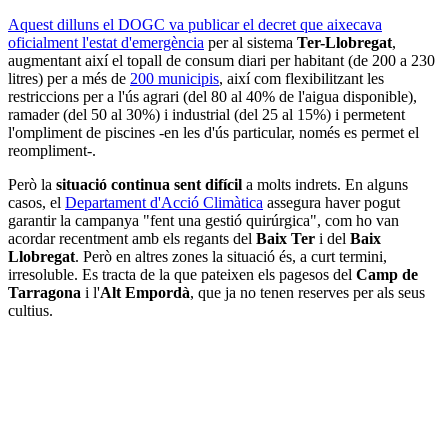
Aquest dilluns el DOGC va publicar el decret que aixecava
oficialment l'estat d'emergència
per al sistema
Ter-Llobregat
,
augmentant així el topall de consum diari per habitant (de 200 a 230
litres) per a més de
200 municipis
, així com flexibilitzant les
restriccions per a l'ús agrari (del 80 al 40% de l'aigua disponible),
ramader (del 50 al 30%) i industrial (del 25 al 15%) i permetent
l'ompliment de piscines -en les d'ús particular, només es permet el
reompliment-.
Però la
situació continua sent difícil
a molts indrets. En alguns
casos, el
Departament d'Acció Climàtica
assegura haver pogut
garantir la campanya "fent una gestió quirúrgica", com ho van
acordar recentment amb els regants del
Baix Ter
i del
Baix
Llobregat
. Però en altres zones la situació és, a curt termini,
irresoluble. Es tracta de la que pateixen els pagesos del
Camp de
Tarragona
i l'
Alt Empordà
, que ja no tenen reserves per als seus
cultius.