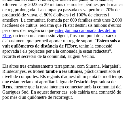
xifraven l'any 2023 en 29 milions d'euros les pèrdues per la manca
de reg prolongada. La campanya passada es va perdre el 70% de
producció de vinya, el 80% d'olivers i el 100% de cirerers i
ametllers. La comunitat, formada per 600 famílies amb unes 2.000
hectàrees de cultius, reclama que l'Estat destini sis milions d'euros
per obres d'emergència i que
estengui una canonada des del riu
Ebre
, on tenen una concessió vigent, fins a un punt de la xarxa
d'abastament que permeti aportar un reg de suport. "
Estem sols a
vuit quilòmetres de distància de l'Ebre
, tenim la concessió
aprovada i els projectes per a la canonada ja estan redactats",
recorda el secretari de la comunitat, Eugeni Vecino.
Els altres tres embassaments tarragonins, com Siurana, Margalef i
Riudecanyes, es troben
també a les últimes
, pràcticament sota el
nivell de comportes. Els regants d'aquest últim pantà fa molt temps
que estan reclamant aprofitar l'aigua de l'estació depuradora de
Reus
, mentre que la resta intenten connectar amb la comunitat del
Garrigues Sud. En aquest darrer cas, sols caldria una connexió de
poc més d'un quilòmetre de recorregut.