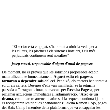
“El sector està empipat, s’ha tornat a obrir la veda per a
les ciutats, les piscines i els sistemes hotelers, i els més
perjudicats continuem sent nosaltres”
josep cuscó, responsable d'aigua d'unió de pagesos
De moment, no es preveu que les solucions proposades acabin
materialitzant-se immediatament.
Aquest estiu els pagesos
tornaran a dependre sols del cel
. Per això, els tractors han tornat a
sortir als carrers. Desenes d'ells van manifestar-se la setmana
passada a Tarragona ciutat, convocats per
Revolta Pagesa
, per
reclamar actuacions immediates a l'administració. "
Això és un
drama
, continuarem arrencant arbres si la sequera continua i ja no
es recuperaran les finques abandonades", alerta Ramon Rojo, pagès
del Baix Camp i membre de la plataforma que va encapçalar les