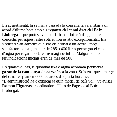
En aquest sentit, la setmana passada la conselleria va arribar a un
acord d'última hora amb els
regants del canal dret del Baix
Llobregat
, que protestaven per la baixa dotació d'aigua que tenien
concedia per aquest estiu sota el nou estat d'excepcionalitat. Els
sindicats van admetre que s'havia arribat a un acord "força
satisfactori" en augmentar de 285 a 400 litres per segon el cabal
d'aigua per regar l'horta entre maig i octubre. Malgrat tot, les
reivindicacions inicials eren de més de 500.
En qualsevol cas, la quantitat fixa d'aigua acordada
permetrà
garantir la campanya de carxofes
a la zona. Sols en aquest marge
del canal es planten 600 hectàrees d'aquesta hortalissa.
"L'administració ha d'explicar ja quin model de país vol", va avisar
Ramon Figueras
, coordinador d'Unió de Pagesos al Baix
Llobregat.