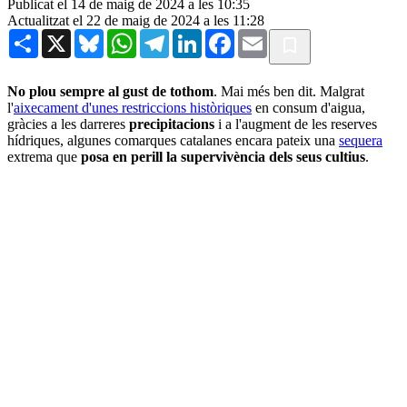
Publicat el 14 de maig de 2024 a les 10:35
Actualitzat el 22 de maig de 2024 a les 11:28
Share
X
Bluesky
WhatsApp
Telegram
LinkedIn
Facebook
Email
No plou sempre al gust de tothom
. Mai més ben dit. Malgrat
l'
aixecament d'unes restriccions històriques
en consum d'aigua,
gràcies a les darreres
precipitacions
i a l'augment de les reserves
hídriques, algunes comarques catalanes encara pateix una
sequera
extrema que
posa en perill la supervivència dels seus cultius
.