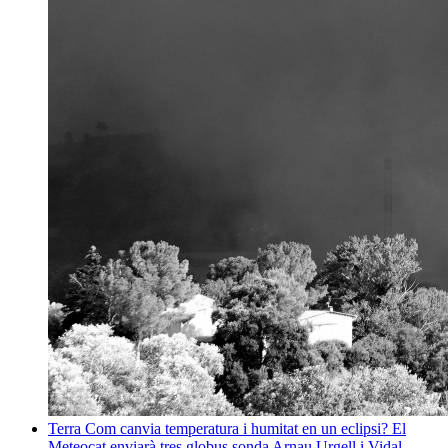
Terra
Com canvia temperatura i humitat en un eclipsi? El
Meteocat enviarà tres globus sonda
Arnau Urgell i Vidal