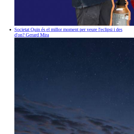
Societat
Quin és el millor moment per veure l'eclipsi i des
d'on?
Gerard Mira