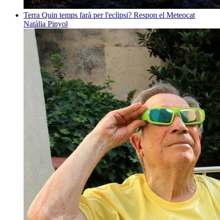
Terra
Quin temps farà per l'eclipsi? Respon el Meteocat
Natàlia Pinyol