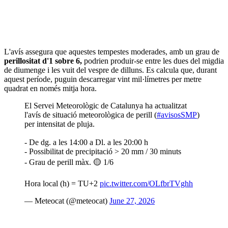
L'avís assegura que aquestes tempestes moderades, amb un grau de
perillositat d'1 sobre 6,
podrien produir-se entre les dues del migdia
de diumenge i les vuit del vespre de dilluns. Es calcula que, durant
aquest període, puguin descarregar vint mil·límetres per metre
quadrat en només mitja hora.
El Servei Meteorològic de Catalunya ha actualitzat
l'avís de situació meteorològica de perill (
#avisosSMP
)
per intensitat de pluja.
- De dg. a les 14:00 a Dl. a les 20:00 h
- Possibilitat de precipitació > 20 mm / 30 minuts
- Grau de perill màx. 🟡 1/6
Hora local (h) = TU+2
pic.twitter.com/OLfbrTVghh
— Meteocat (@meteocat)
June 27, 2026