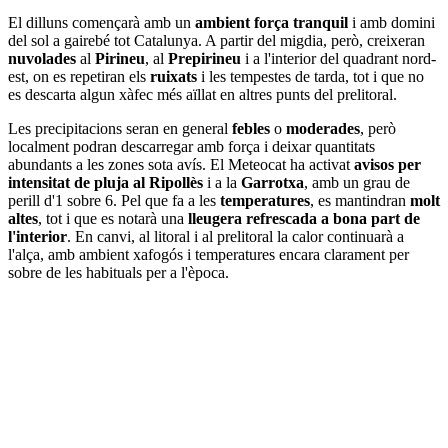
El dilluns començarà amb un
ambient força tranquil
i amb domini
del sol a gairebé tot Catalunya. A partir del migdia, però, creixeran
nuvolades
al
Pirineu
, al
Prepirineu
i a l'interior del quadrant nord-
est, on es repetiran els
ruixats
i les tempestes de tarda, tot i que no
es descarta algun xàfec més aïllat en altres punts del prelitoral.
Les precipitacions seran en general
febles
o
moderades
, però
localment podran descarregar amb força i deixar quantitats
abundants a les zones sota avís. El Meteocat ha activat
avisos per
intensitat de pluja al Ripollès
i a la
Garrotxa
, amb un grau de
perill d'1 sobre 6. Pel que fa a les
temperatures
, es mantindran
molt
altes
, tot i que es notarà una
lleugera refrescada a bona part de
l'interior
. En canvi, al litoral i al prelitoral la calor continuarà a
l'alça, amb ambient xafogós i temperatures encara clarament per
sobre de les habituals per a l'època.