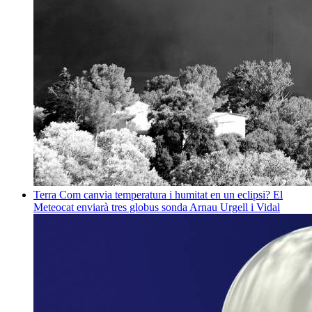
Terra
Com canvia temperatura i humitat en un eclipsi? El
Meteocat enviarà tres globus sonda
Arnau Urgell i Vidal