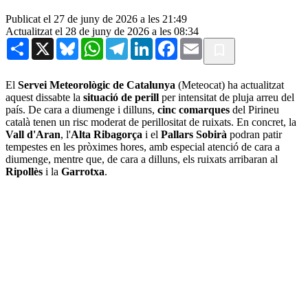
Publicat el 27 de juny de 2026 a les 21:49
Actualitzat el 28 de juny de 2026 a les 08:34
Share
X
Bluesky
WhatsApp
Telegram
LinkedIn
Facebook
Email
El
Servei Meteorològic de Catalunya
(Meteocat) ha actualitzat
aquest dissabte la
situació de perill
per intensitat de pluja arreu del
país. De cara a diumenge i dilluns,
cinc comarques
del Pirineu
català tenen un risc moderat de perillositat de ruixats. En concret, la
Vall d'Aran
, l'
Alta Ribagorça
i el
Pallars Sobirà
podran patir
tempestes en les pròximes hores, amb especial atenció de cara a
diumenge, mentre que, de cara a dilluns, els ruixats arribaran al
Ripollès
i la
Garrotxa
.