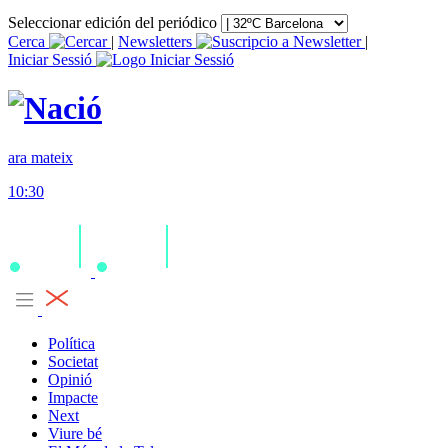
Seleccionar edición del periódico
Cerca
|
Newsletters
|
Iniciar Sessió
ara mateix
10:30
Política
Societat
Opinió
Impacte
Next
Viure bé