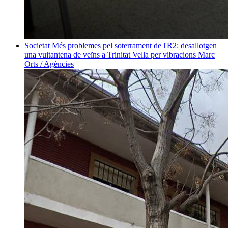
Societat
Més problemes pel soterrament de l'R2: desallotgen
una vuitantena de veïns a Trinitat Vella per vibracions
Marc
Orts / Agències