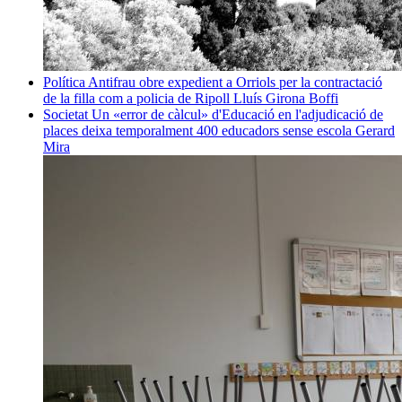
Política
Antifrau obre expedient a Orriols per la contractació
de la filla com a policia de Ripoll
Lluís Girona Boffi
Societat
Un «error de càlcul» d'Educació en l'adjudicació de
places deixa temporalment 400 educadors sense escola
Gerard
Mira