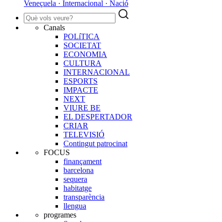
Veneçuela · Internacional · Nació
Canals
POLíTICA
SOCIETAT
ECONOMIA
CULTURA
INTERNACIONAL
ESPORTS
IMPACTE
NEXT
VIURE BE
EL DESPERTADOR
CRIAR
TELEVISIÓ
Contingut patrocinat
FOCUS
finançament
barcelona
sequera
habitatge
transparència
llengua
programes