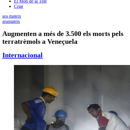
El Món de la Tele
Criar
ara mateix
aramateix
Augmenten a més de 3.500 els morts pels
terratrèmols a Veneçuela
Internacional