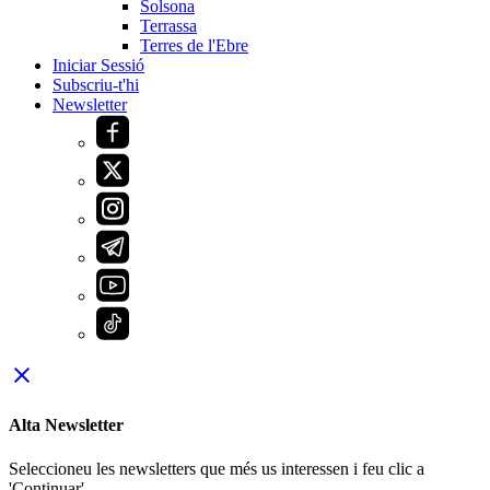
Solsona
Terrassa
Terres de l'Ebre
Iniciar Sessió
Subscriu-t'hi
Newsletter
close
Alta Newsletter
Seleccioneu les newsletters que més us interessen i feu clic a
'Continuar'.