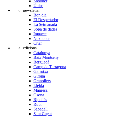
Snooker
Úniqs
newsletter
Bon dia
El Despertador
La Setmanada
Sopa de dades
Impacte
Nextletter
Criar
edicions
Catalunya
Baix Montseny
Berguedà
Camp de Tarragona
Garrotxa
Girona
Granollers
Lleida
Manresa
Osona
Ripollès
Rubí
Sabadell
Sant Cugat