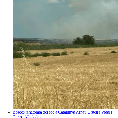
Boscos
Anatomia del foc a Catalunya
Arnau Urgell i Vidal |
Carlos Albaladejo