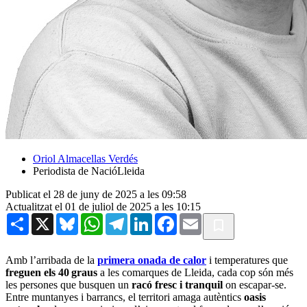
Oriol Almacellas Verdés
Periodista de NacióLleida
Publicat el 28 de juny de 2025 a les 09:58
Actualitzat el 01 de juliol de 2025 a les 10:15
Share
X
Bluesky
WhatsApp
Telegram
LinkedIn
Facebook
Email
Amb l’arribada de la
primera onada de calor
i temperatures que
freguen els 40 graus
a les comarques de Lleida, cada cop són més
les persones que busquen un
racó fresc i tranquil
on escapar-se.
Entre muntanyes i barrancs, el territori amaga autèntics
oasis