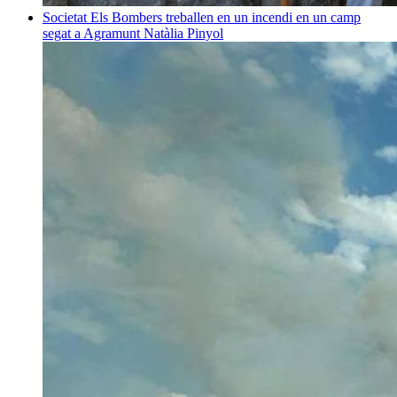
Societat
Els Bombers treballen en un incendi en un camp
segat a Agramunt
Natàlia Pinyol