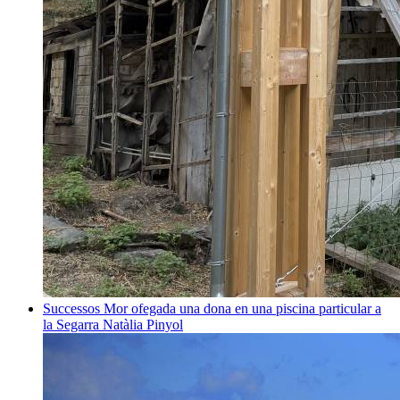
Successos
Mor ofegada una dona en una piscina particular a
la Segarra
Natàlia Pinyol