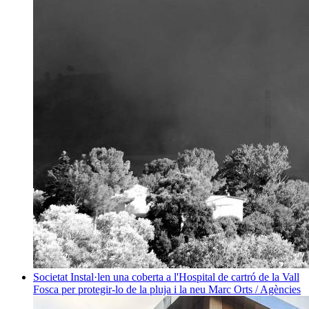
Societat
Instal·len una coberta a l'Hospital de cartró de la Vall
Fosca per protegir-lo de la pluja i la neu
Marc Orts / Agències