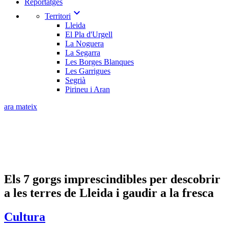
Reportatges
expand_more
Territori
Lleida
El Pla d'Urgell
La Noguera
La Segarra
Les Borges Blanques
Les Garrigues
Segrià
Pirineu i Aran
ara mateix
Els 7 gorgs imprescindibles per descobrir
a les terres de Lleida i gaudir a la fresca
Cultura