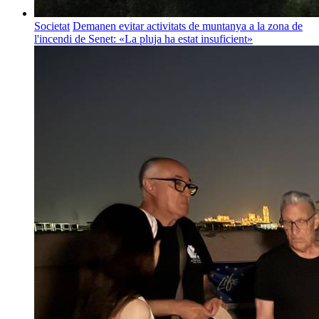
Societat
Demanen evitar activitats de muntanya a la zona de
l'incendi de Senet: «La pluja ha estat insuficient»