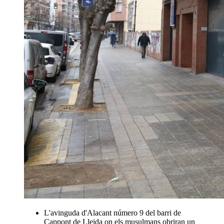
L'avinguda d'Alacant número 9 del barri de
Cappont de Lleida on els musulmans obriran un