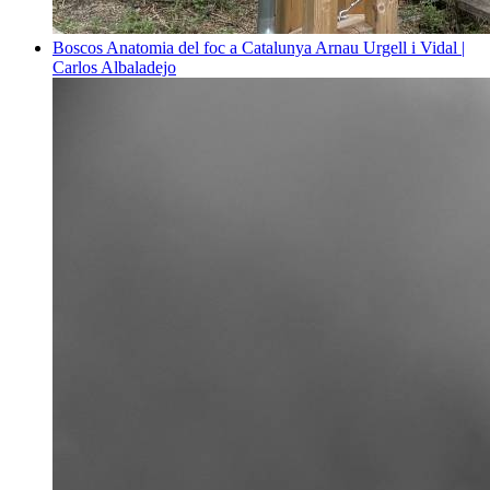
Boscos
Anatomia del foc a Catalunya
Arnau Urgell i Vidal |
Carlos Albaladejo