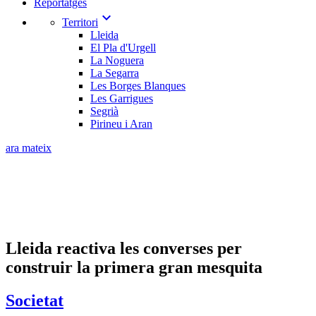
Reportatges
expand_more
Territori
Lleida
El Pla d'Urgell
La Noguera
La Segarra
Les Borges Blanques
Les Garrigues
Segrià
Pirineu i Aran
ara mateix
Lleida reactiva les converses per
construir la primera gran mesquita
Societat