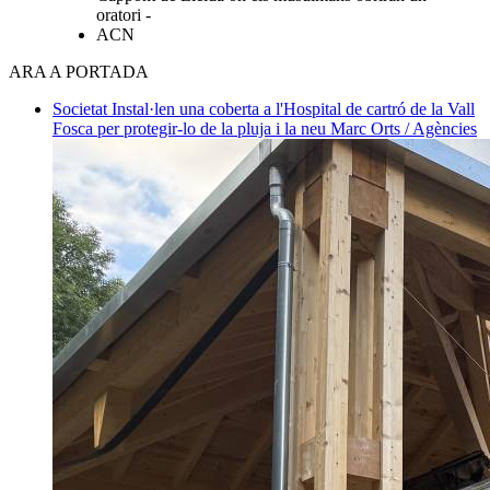
oratori -
ACN
ARA A PORTADA
Societat
Instal·len una coberta a l'Hospital de cartró de la Vall
Fosca per protegir-lo de la pluja i la neu
Marc Orts / Agències