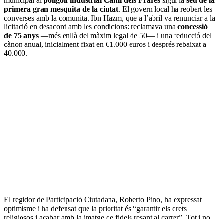
municipal al
polígon industrial Camí dels Frares
sigui la
seu de la
primera gran mesquita de la ciutat
. El govern local ha reobert les
converses amb la comunitat Ibn Hazm, que a l’abril va renunciar a la
licitació en desacord amb les condicions: reclamava una
concessió
de 75 anys
—més enllà del màxim legal de 50— i una reducció del
cànon anual, inicialment fixat en 61.000 euros i després rebaixat a
40.000.
El regidor de Participació Ciutadana, Roberto Pino, ha expressat
optimisme i ha defensat que la prioritat és “garantir els drets
religiosos i acabar amb la imatge de fidels resant al carrer”. Tot i no