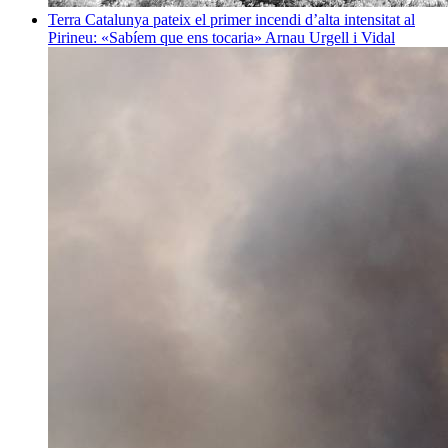
Terra
Catalunya pateix el primer incendi d’alta intensitat al
Pirineu: «Sabíem que ens tocaria»
Arnau Urgell i Vidal