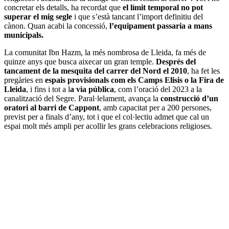
concretar els detalls, ha recordat que
el límit temporal no pot
superar el mig segle
i que s’està tancant l’import definitiu del
cànon. Quan acabi la concessió,
l’equipament passaria a mans
municipals.
La comunitat Ibn Hazm, la més nombrosa de Lleida, fa més de
quinze anys que busca aixecar un gran temple.
Després del
tancament de la mesquita del carrer del Nord el 2010
, ha fet les
pregàries en
espais provisionals com els Camps Elisis o la Fira de
Lleida
, i fins i tot a l
a via pública
, com l’oració del 2023 a la
canalització del Segre. Paral·lelament, avança la
construcció d’un
oratori al barri de Cappont
, amb capacitat per a 200 persones,
previst per a finals d’any, tot i que el col·lectiu admet que cal un
espai molt més ampli per acollir les grans celebracions religioses.