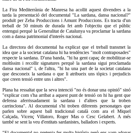
La Fira Mediterrània de Manresa ha acollit aquest divendres a la
tarda la presentació del documental "La sardana, dansa nacional?"
produït per Zeba Produccions i Amunt Produccions. Es tracta d'un
treball de 50 minuts de durada fet amb l'objectiu que el públic
entengui perquè la Generalitat de Catalunya va proclamar la sardana
com a dansa patrimonial d'interès nacional.
La directora del documental ha explicat que el treball transmet la
idea que a la societat catalana hi ha tendències "molt contraposades"
respecte la sardana. D'una banda, "hi ha gent capaç de mobilitzar-se
moltíssim i recollir signatures perquè la sardana sigui proclamada
dansa nacional" i, de l'altra, "hi ha una part de la societat catalana
que desconeix la sardana o que li atribueix uns tòpics i prejudicis
que creen tensió entre uns i altres".
Plana ha ressaltat que la seva intenció "no és donar una opinió" sinó
"explicar com s'ha arribat a aquest punt de tensió on hi ha gent que
defensa aferrissadament la sardana i d'altres que la troben
carrinclona". Al documental s'hi troben diferents personatges que
parlen sobre aquest ball tradicional català com ara el Miquel
Calçada, Vicenç Villatoro, Roger Mas o Cesc Gelabert. A més
també se sent la veu d'entitats sardanistes, balladors i experts.
"El documental no pretenia fer molta història però ens vam adonar