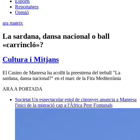
Esports
Reportatges
Opinió
ara mateix
La sardana, dansa nacional o ball
«carrincló»?
Cultura i Mitjans
El Casino de Manresa ha acollit la preestrena del treball "La
sardana, dansa nacional?" en el marc de la Fira Mediterrània
ARA A PORTADA
Societat
Un espectacular estol de cigonyes anuncia a Manresa
l'inici de la migració cap a l'Àfrica
Pere Fontanals