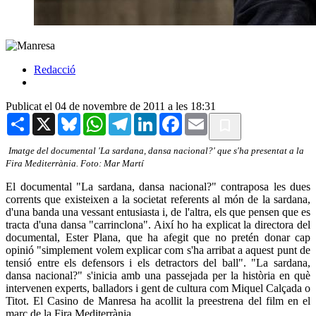
Redacció
Publicat el 04 de novembre de 2011 a les 18:31
Share
X
Bluesky
WhatsApp
Telegram
LinkedIn
Facebook
Email
Imatge del documental 'La sardana, dansa nacional?' que s'ha presentat a la
Fira Mediterrània. Foto: Mar Martí
El documental "La sardana, dansa nacional?" contraposa les dues
corrents que existeixen a la societat referents al món de la sardana,
d'una banda una vessant entusiasta i, de l'altra, els que pensen que es
tracta d'una dansa "carrinclona". Així ho ha explicat la directora del
documental, Ester Plana, que ha afegit que no pretén donar cap
opinió "simplement volem explicar com s'ha arribat a aquest punt de
tensió entre els defensors i els detractors del ball". "La sardana,
dansa nacional?" s'inicia amb una passejada per la història en què
intervenen experts, balladors i gent de cultura com Miquel Calçada o
Titot. El Casino de Manresa ha acollit la preestrena del film en el
marc de la Fira Mediterrània.