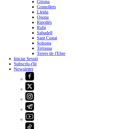
Girona
Granollers
Lleida
Osona
Ripollès
Rubí
Sabadell
Sant Cugat
Solsona
Terrassa
Terres de l'Ebre
Iniciar Sessió
Subscriu-t'hi
Newsletter