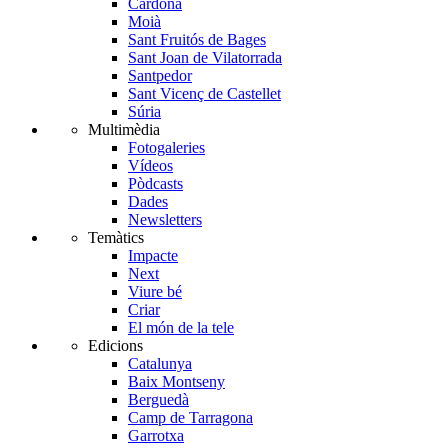
Cardona
Moià
Sant Fruitós de Bages
Sant Joan de Vilatorrada
Santpedor
Sant Vicenç de Castellet
Súria
Multimèdia
Fotogaleries
Vídeos
Pòdcasts
Dades
Newsletters
Temàtics
Impacte
Next
Viure bé
Criar
El món de la tele
Edicions
Catalunya
Baix Montseny
Berguedà
Camp de Tarragona
Garrotxa