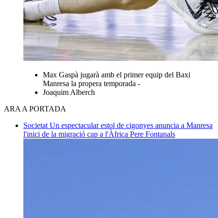
Max Gaspà jugarà amb el primer equip del Baxi
Manresa la propera temporada -
Joaquim Alberch
ARA A PORTADA
Societat
Un espectacular estol de cigonyes anuncia a Manresa
l'inici de la migració cap a l'Àfrica
Pere Fontanals