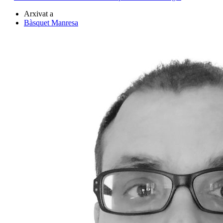
Arxivat a
Bàsquet Manresa