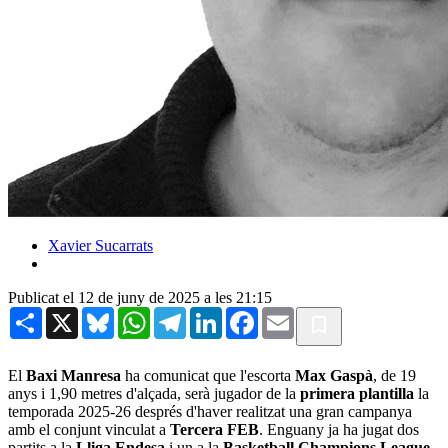
Xavier Sucarrats
Publicat el 12 de juny de 2025 a les 21:15
Share
X
Bluesky
WhatsApp
Telegram
LinkedIn
Facebook
Email
El
Baxi Manresa
ha comunicat que l'escorta
Max Gaspà
, de 19
anys i 1,90 metres d'alçada, serà jugador de la
primera plantilla
la
temporada 2025-26 després d'haver realitzat una gran campanya
amb el conjunt vinculat a
Tercera FEB
. Enguany ja ha jugat dos
partits a la
Lliga Endesa
i un a la
Basketball Champions League