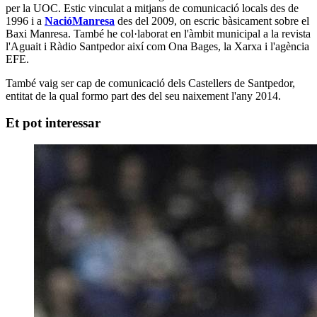
per la UOC. Estic vinculat a mitjans de comunicació locals des de
1996 i a
NacióManresa
des del 2009, on escric bàsicament sobre el
Baxi Manresa. També he col·laborat en l'àmbit municipal a la revista
l'Aguait i Ràdio Santpedor així com Ona Bages, la Xarxa i l'agència
EFE.
També vaig ser cap de comunicació dels Castellers de Santpedor,
entitat de la qual formo part des del seu naixement l'any 2014.
Et pot interessar