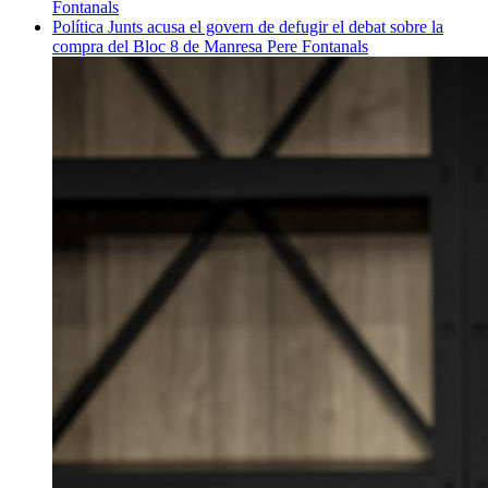
Fontanals
Política
Junts acusa el govern de defugir el debat sobre la
compra del Bloc 8 de Manresa
Pere Fontanals