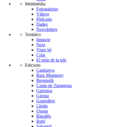
Multimèdia
Fotogaleries
Vídeos
Pòdcasts
Dades
Newsletters
Temàtics
Impacte
Next
Viure bé
Criar
El món de la tele
Edicions
Catalunya
Baix Montseny
Berguedà
Camp de Tarragona
Garrotxa
Girona
Granollers
Lleida
Osona
Ripollès
Rubí
Sabadell