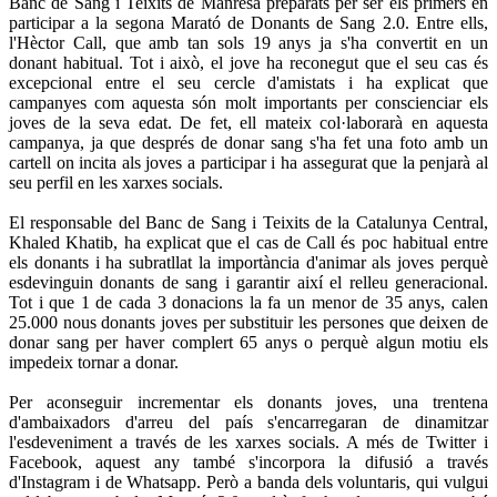
Banc de Sang i Teixits de Manresa preparats per ser els primers en
participar a la segona Marató de Donants de Sang 2.0. Entre ells,
l'Hèctor Call, que amb tan sols 19 anys ja s'ha convertit en un
donant habitual. Tot i això, el jove ha reconegut que el seu cas és
excepcional entre el seu cercle d'amistats i ha explicat que
campanyes com aquesta són molt importants per conscienciar els
joves de la seva edat. De fet, ell mateix col·laborarà en aquesta
campanya, ja que després de donar sang s'ha fet una foto amb un
cartell on incita als joves a participar i ha assegurat que la penjarà al
seu perfil en les xarxes socials.
El responsable del Banc de Sang i Teixits de la Catalunya Central,
Khaled Khatib, ha explicat que el cas de Call és poc habitual entre
els donants i ha subratllat la importància d'animar als joves perquè
esdevinguin donants de sang i garantir així el relleu generacional.
Tot i que 1 de cada 3 donacions la fa un menor de 35 anys, calen
25.000 nous donants joves per substituir les persones que deixen de
donar sang per haver complert 65 anys o perquè algun motiu els
impedeix tornar a donar.
Per aconseguir incrementar els donants joves, una trentena
d'ambaixadors d'arreu del país s'encarregaran de dinamitzar
l'esdeveniment a través de les xarxes socials. A més de Twitter i
Facebook, aquest any també s'incorpora la difusió a través
d'Instagram i de Whatsapp. Però a banda dels voluntaris, qui vulgui