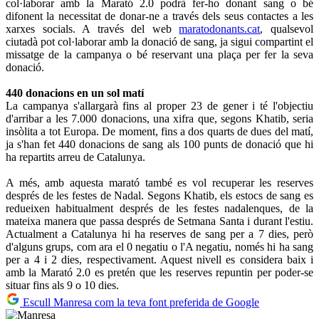
col·laborar amb la Marató 2.0 podrà fer-ho donant sang o bé
difonent la necessitat de donar-ne a través dels seus contactes a les
xarxes socials. A través del web
maratodonants.cat
, qualsevol
ciutadà pot col·laborar amb la donació de sang, ja sigui compartint el
missatge de la campanya o bé reservant una plaça per fer la seva
donació.
440 donacions en un sol matí
La campanya s'allargarà fins al proper 23 de gener i té l'objectiu
d'arribar a les 7.000 donacions, una xifra que, segons Khatib, seria
insòlita a tot Europa. De moment, fins a dos quarts de dues del matí,
ja s'han fet 440 donacions de sang als 100 punts de donació que hi
ha repartits arreu de Catalunya.
A més, amb aquesta marató també es vol recuperar les reserves
després de les festes de Nadal. Segons Khatib, els estocs de sang es
redueixen habitualment després de les festes nadalenques, de la
mateixa manera que passa després de Setmana Santa i durant l'estiu.
Actualment a Catalunya hi ha reserves de sang per a 7 dies, però
d'alguns grups, com ara el 0 negatiu o l'A negatiu, només hi ha sang
per a 4 i 2 dies, respectivament. Aquest nivell es considera baix i
amb la Marató 2.0 es pretén que les reserves repuntin per poder-se
situar fins als 9 o 10 dies.
Escull Manresa com la teva font preferida de Google