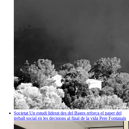
Societat
Un estudi liderat des del Bages reforça el paper del
treball social en les decisions al final de la vida
Pere Fontanals