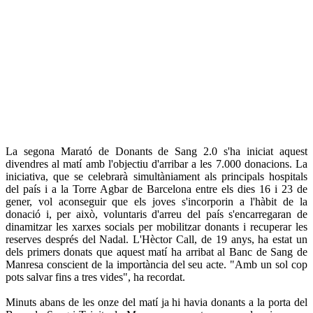
La segona Marató de Donants de Sang 2.0 s'ha iniciat aquest
divendres al matí amb l'objectiu d'arribar a les 7.000 donacions. La
iniciativa, que se celebrarà simultàniament als principals hospitals
del país i a la Torre Agbar de Barcelona entre els dies 16 i 23 de
gener, vol aconseguir que els joves s'incorporin a l'hàbit de la
donació i, per això, voluntaris d'arreu del país s'encarregaran de
dinamitzar les xarxes socials per mobilitzar donants i recuperar les
reserves després del Nadal. L'Hèctor Call, de 19 anys, ha estat un
dels primers donats que aquest matí ha arribat al Banc de Sang de
Manresa conscient de la importància del seu acte. "Amb un sol cop
pots salvar fins a tres vides", ha recordat.
Minuts abans de les onze del matí ja hi havia donants a la porta del