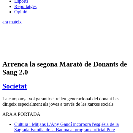
Esports
Reportatges
Opinió
ara mateix
Arrenca la segona Marató de Donants de
Sang 2.0
Societat
La campanya vol garantir el relleu generacional del donant i es
dirigeix especialment als joves a través de les xarxes socials
ARA A PORTADA
Cultura i Mitjans
L'Any Gaudí incorpora l'església de la
Sagrada Família de la Bauma al programa oficial
Pere