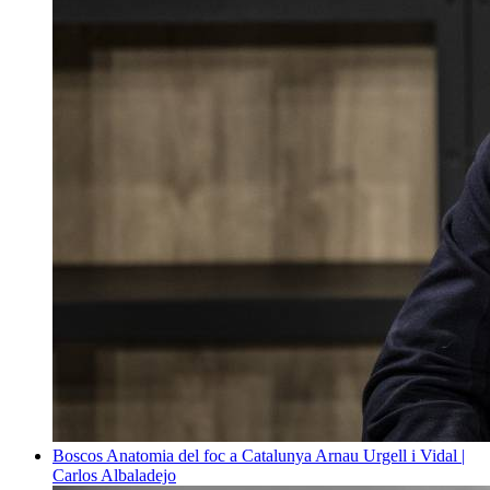
Boscos
Anatomia del foc a Catalunya
Arnau Urgell i Vidal |
Carlos Albaladejo