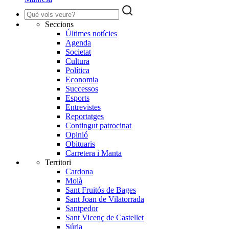
Seccions
Últimes notícies
Agenda
Societat
Cultura
Política
Economia
Successos
Esports
Entrevistes
Reportatges
Contingut patrocinat
Opinió
Obituaris
Carretera i Manta
Territori
Cardona
Moià
Sant Fruitós de Bages
Sant Joan de Vilatorrada
Santpedor
Sant Vicenç de Castellet
Súria