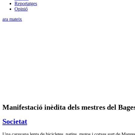
Reportatges
Opinió
ara mateix
Manifestació inèdita dels mestres del Bages
Societat
Una caravana lenta de bicicletes, patins, motos i cotxes surt de Manresa