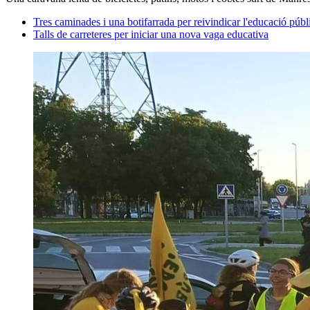
Tres caminades i una botifarrada per reivindicar l'educació públ
Talls de carreteres per iniciar una nova vaga educativa