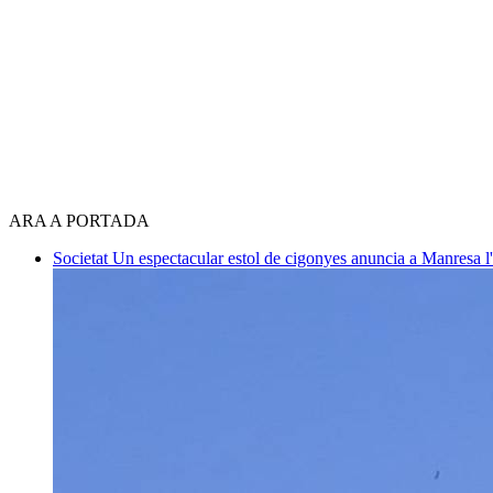
ARA A PORTADA
Societat
Un espectacular estol de cigonyes anuncia a Manresa l'i