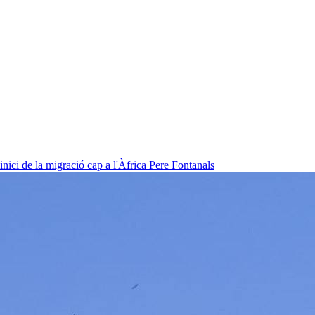
nici de la migració cap a l'Àfrica
Pere Fontanals