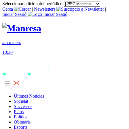
Seleccionar edición del periódico
Cerca
|
Newsletters
|
Iniciar Sessió
ara mateix
10:30
Últimes Notícies
Societat
Successos
Plans
Política
Obituaris
Esports