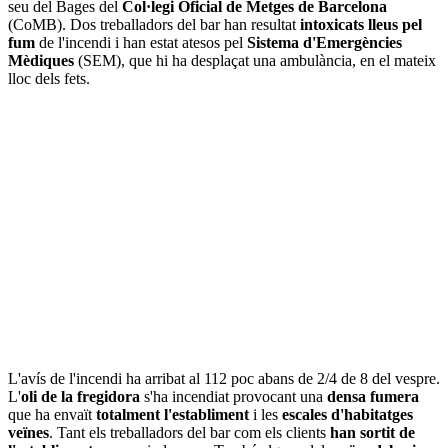
seu del Bages del
Col·legi Oficial de Metges de Barcelona
(CoMB). Dos treballadors del bar han resultat
intoxicats lleus pel
fum
de l'incendi i han estat atesos pel
Sistema d'Emergències
Mèdiques
(SEM), que hi ha desplaçat una ambulància, en el mateix
lloc dels fets.
L'avís de l'incendi ha arribat al 112 poc abans de 2/4 de 8 del vespre.
L'
oli de la fregidora
s'ha incendiat provocant una
densa fumera
que ha envaït
totalment l'establiment
i les
escales d'habitatges
veïnes
. Tant els treballadors del bar com els clients
han sortit de