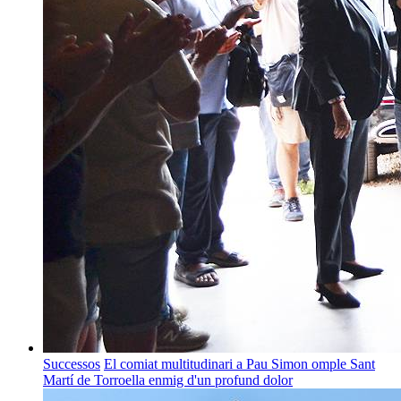
Successos
El comiat multitudinari a Pau Simon omple Sant
Martí de Torroella enmig d'un profund dolor