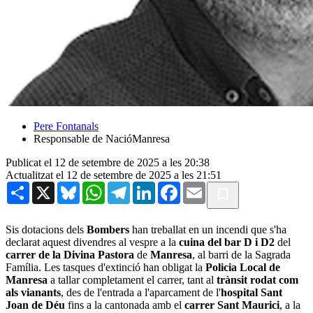
Pere Fontanals
Responsable de NacióManresa
Publicat el 12 de setembre de 2025 a les 20:38
Actualitzat el 12 de setembre de 2025 a les 21:51
Share
X
Bluesky
WhatsApp
Telegram
LinkedIn
Facebook
Email
Sis dotacions dels
Bombers
han treballat en un incendi que s'ha
declarat aquest divendres al vespre a la
cuina del bar D i D2
del
carrer de la Divina Pastora
de
Manresa
, al barri de la Sagrada
Família. Les tasques d'extinció han obligat la
Policia Local de
Manresa
a tallar completament el carrer, tant al
trànsit rodat com
als vianants
, des de l'entrada a l'aparcament de l'
hospital Sant
Joan de Déu
fins a la cantonada amb el
carrer Sant Maurici
, a la