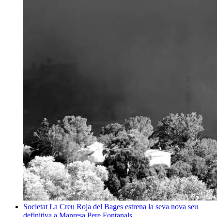
Societat
La Creu Roja del Bages estrena la seva nova seu
definitiva a Manresa
Pere Fontanals