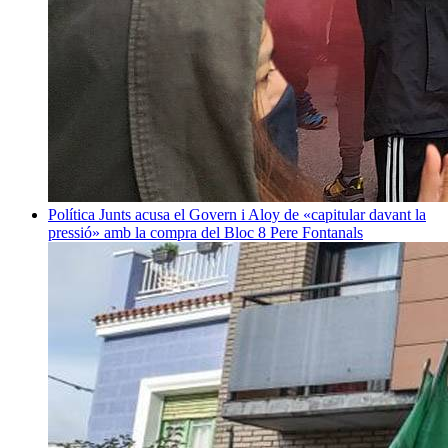
Política
Junts acusa el Govern i Aloy de «capitular davant la
pressió» amb la compra del Bloc 8
Pere Fontanals