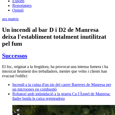
Esports
Reportatges
Opinió
ara mateix
Un incendi al bar D i D2 de Manresa
deixa l'establiment totalment inutilitzat
pel fum
Successos
El foc, originat a la fregidora, ha provocat una intensa fumera i ha
intoxicat lleument dos treballadors, mentre que veïns i clients han
evacuat l'edifici
Incendi a la cuina d'un pis del carrer Barreres de Manresa per
un microones en combustió
Robatori amb intimidació a la granja Ca l'Àngel de Manresa:
lladre buida la caixa registradora