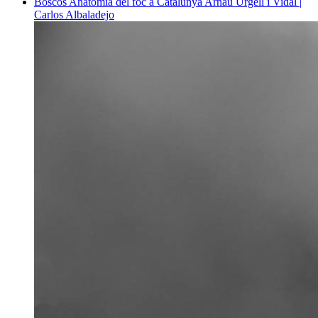
Boscos
Anatomia del foc a Catalunya
Arnau Urgell i Vidal |
Carlos Albaladejo