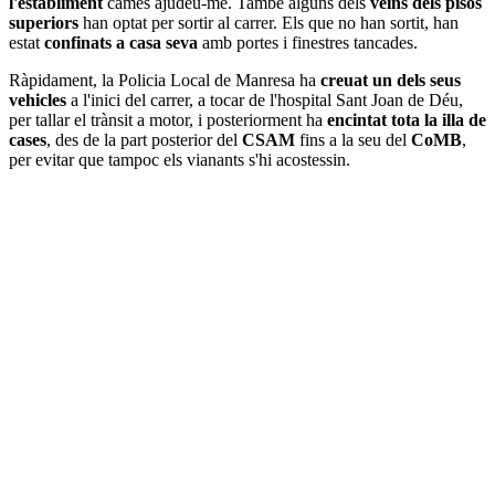
l'establiment
cames ajudeu-me. També alguns dels
veïns dels pisos
superiors
han optat per sortir al carrer. Els que no han sortit, han
estat
confinats a casa seva
amb portes i finestres tancades.
Ràpidament, la Policia Local de Manresa ha
creuat un dels seus
vehicles
a l'inici del carrer, a tocar de l'hospital Sant Joan de Déu,
per tallar el trànsit a motor, i posteriorment ha
encintat tota la illa de
cases
, des de la part posterior del
CSAM
fins a la seu del
CoMB
,
per evitar que tampoc els vianants s'hi acostessin.