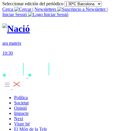
Seleccionar edición del periódico
Cerca
|
Newsletters
|
Iniciar Sessió
ara mateix
10:30
Política
Societat
Opinió
Impacte
Next
Viure bé
El Món de la Tele