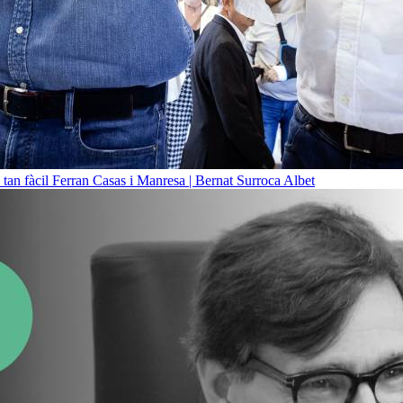
 tan fàcil
Ferran Casas i Manresa | Bernat Surroca Albet