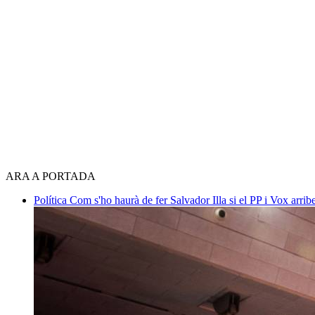
ARA A PORTADA
Política
Com s'ho haurà de fer Salvador Illa si el PP i Vox arri