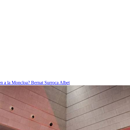
ben a la Moncloa?
Bernat Surroca Albet