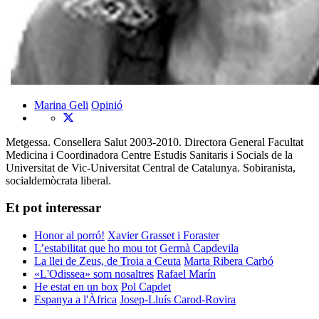
Marina Geli
Opinió
Metgessa. Consellera Salut 2003-2010. Directora General Facultat
Medicina i Coordinadora Centre Estudis Sanitaris i Socials de la
Universitat de Vic-Universitat Central de Catalunya. Sobiranista,
socialdemòcrata liberal.
Et pot interessar
Honor al porró!
Xavier Grasset i Foraster
L’estabilitat que ho mou tot
Germà Capdevila
La llei de Zeus, de Troia a Ceuta
Marta Ribera Carbó
«L'Odissea» som nosaltres
Rafael Marín
He estat en un box
Pol Capdet
Espanya a l'Àfrica
Josep-Lluís Carod-Rovira