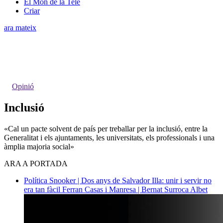
El Món de la Tele
Criar
ara mateix
Opinió
Inclusió
«Cal un pacte solvent de país per treballar per la inclusió, entre la
Generalitat i els ajuntaments, les universitats, els professionals i una
àmplia majoria social»
ARA A PORTADA
Política
Snooker | Dos anys de Salvador Illa: unir i servir no
era tan fàcil
Ferran Casas i Manresa | Bernat Surroca Albet