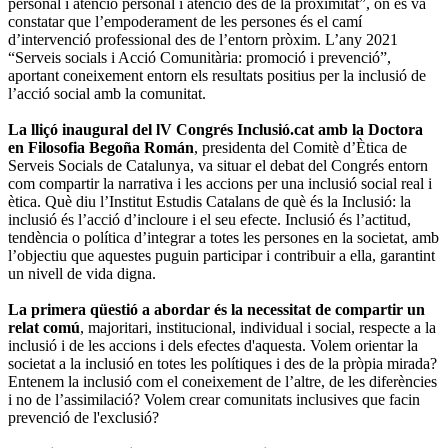
personal i atenció personal i atenció des de la proximitat”, on es va
constatar que l’empoderament de les persones és el camí
d’intervenció professional des de l’entorn pròxim. L’any 2021
“Serveis socials i Acció Comunitària: promoció i prevenció”,
aportant coneixement entorn els resultats positius per la inclusió de
l’acció social amb la comunitat.
La lliçó inaugural del lV Congrés Inclusió.cat amb la Doctora
en Filosofia Begoña Román
, presidenta del Comitè d’Ètica de
Serveis Socials de Catalunya, va situar el debat del Congrés entorn
com compartir la narrativa i les accions per una inclusió social real i
ètica. Què diu l’Institut Estudis Catalans de què és la Inclusió: la
inclusió és l’acció d’incloure i el seu efecte. Inclusió és l’actitud,
tendència o política d’integrar a totes les persones en la societat, amb
l’objectiu que aquestes puguin participar i contribuir a ella, garantint
un nivell de vida digna.
La primera qüestió a abordar és la necessitat de compartir un
relat comú
, majoritari, institucional, individual i social, respecte a la
inclusió i de les accions i dels efectes d'aquesta. Volem orientar la
societat a la inclusió en totes les polítiques i des de la pròpia mirada?
Entenem la inclusió com el coneixement de l’altre, de les diferències
i no de l’assimilació? Volem crear comunitats inclusives que facin
prevenció de l'exclusió?