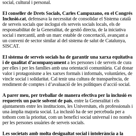
social, cultural i personal.
El conseller de Drets Socials, Carles Campuzano, en el Congrés
Inclusió.cat
, defensava la necessitat de consolidar el Sistema català
de serveis socials que inclogui els serveis socials locals, els de
responsabilitat de la Generalitat, de gestió directa, de la iniciativa
social i mercantil, amb un marc estable de concertació, avançant a
un conveni de sector similar al del sistema de salut de Catalunya,
SISCAT.
El sistema de serveis socials ha de garantir una xarxa equitativa
i de qualitat d’acompanyament
a les persones i de serveis de cura
per elles i per les famílies amb una orientació comunitària. Cal donar
valor i protagonisme a les xarxes formals i informals, voluntàries, de
vincle social i solidaritat. Cal tenir una cultura de transparència, de
rendiment de comptes i d’avaluació de les polítiques d’acció social.
A parer meu, per treballar de manera efectiva per la inclusió es
requereix un pacte solvent de país
, entre la Generalitat i els
ajuntaments entre les institucions, les Universitats, els professionals i
una àmplia majoria social. La inclusió ha de ser percebuda per a
tothom com la prioritat, com un benefici social universal i no només
per les persones usuàries de serveis socials.
Les societats amb molta desigualtat social i intolerància a la