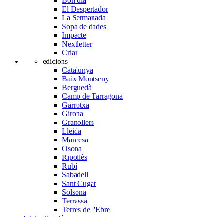
Bon dia
El Despertador
La Setmanada
Sopa de dades
Impacte
Nextletter
Criar
edicions
Catalunya
Baix Montseny
Berguedà
Camp de Tarragona
Garrotxa
Girona
Granollers
Lleida
Manresa
Osona
Ripollès
Rubí
Sabadell
Sant Cugat
Solsona
Terrassa
Terres de l'Ebre