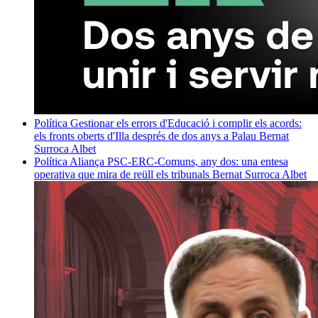
Política
Gestionar els errors d'Educació i complir els acords:
els fronts oberts d'Illa després de dos anys a Palau
Bernat
Surroca Albet
Política
Aliança PSC-ERC-Comuns, any dos: una entesa
operativa que mira de reüll els tribunals
Bernat Surroca Albet