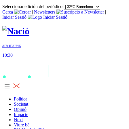
Seleccionar edición del periódico
Cerca
|
Newsletters
|
Iniciar Sessió
ara mateix
10:30
Política
Societat
Opinió
Impacte
Next
Viure bé