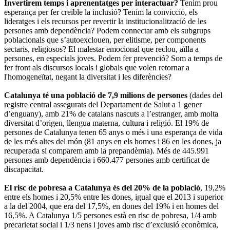
Invertirem temps i aprenentatges per interactuar?
Tenim prou
esperança per fer creïble la inclusió? Tenim la convicció, els
lideratges i els recursos per revertir la institucionalització de les
persones amb dependència? Podem connectar amb els subgrups
poblacionals que s’autoexclouen, per elitisme, per components
sectaris, religiosos? El malestar emocional que reclou, aïlla a
persones, en especials joves. Podem fer prevenció? Som a temps de
fer front als discursos locals i globals que volen retornar a
l'homogeneïtat, negant la diversitat i les diferències?
Catalunya té una població de 7,9 milions de persones
(dades del
registre central assegurats del Departament de Salut a 1 gener
d’enguany), amb 21% de catalans nascuts a l’estranger, amb molta
diversitat d’origen, llengua materna, cultura i religió. El 19% de
persones de Catalunya tenen 65 anys o més i una esperança de vida
de les més altes del món (81 anys en els homes i 86 en les dones, ja
recuperada si comparem amb la prepandèmia). Més de 445.991
persones amb dependència i 660.477 persones amb certificat de
discapacitat.
El risc de pobresa a Catalunya és del 20% de la població
, 19,2%
entre els homes i 20,5% entre les dones, igual que el 2013 i superior
a la del 2004, que era del 17,5%, en dones del 19% i en homes del
16,5%. A Catalunya 1/5 persones està en risc de pobresa, 1/4 amb
precarietat social i 1/3 nens i joves amb risc d’exclusió econòmica,