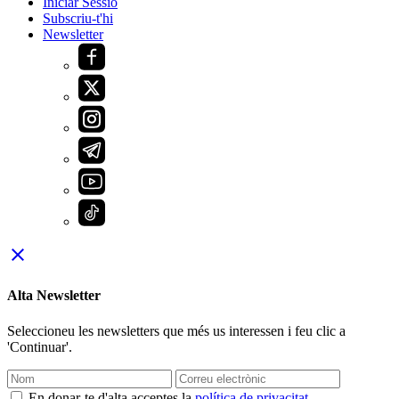
Iniciar Sessió
Subscriu-t'hi
Newsletter
close
Alta Newsletter
Seleccioneu les newsletters que més us interessen i feu clic a
'Continuar'.
En donar-te d'alta acceptes la
política de privacitat
.