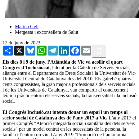
Marina Geli
Metgessa i exconsellera de Salut
12 de juny de 2023
Share
X
Bluesky
WhatsApp
Telegram
LinkedIn
Facebook
Email
Els dies 8 i 9 de juny, l’Atlàntida de Vic va acollir el quart
Congrés d’Inclusió.cat
, liderat per la Càtedra de Serveis Socials,
aliança entre el Departament de Drets Socials i la Universitat de Vic-
Universitat Central de Catalunya des del 2010. Els gairebé quatre-
cents congressistes, la gran majoria professionals dels serveis socials
i de les Universitats de Catalunya, van compartir el coneixement
teòric i pràctic entorn els serveis socials, la transversalitat i la inclusió
social.
El Congrés Inclusió.cat intenta donar un espai i un temps al
sector social de Catalunya des de l’any 2017 a Vic.
L’any 2017 el
primer Congrés "Atenció integrada social i sanitària des dels serveis
socials" per un model centrat en les necessitats de la persona, la
família i l’entorn on viu. L’any 2019 “Promoció de l’autonomia