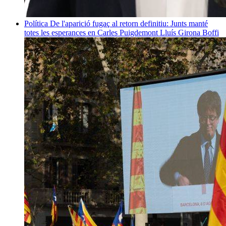
Política
De l'aparició fugaç al retorn definitiu: Junts manté
totes les esperances en Carles Puigdemont
Lluís Girona Boffi