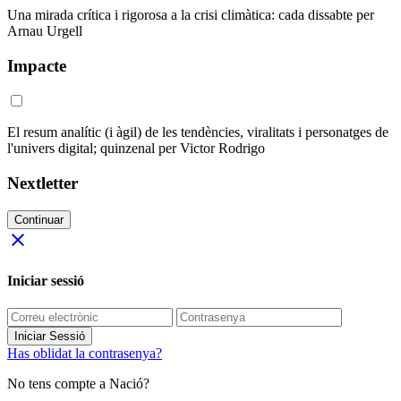
Una mirada crítica i rigorosa a la crisi climàtica: cada dissabte per
Arnau Urgell
Impacte
El resum analític (i àgil) de les tendències, viralitats i personatges de
l'univers digital; quinzenal per Victor Rodrigo
Nextletter
Continuar
close
Iniciar sessió
Iniciar Sessió
Has oblidat la contrasenya?
No tens compte a Nació?