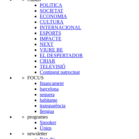
POLíTICA
SOCIETAT
ECONOMIA
CULTURA
INTERNACIONAL
ESPORTS
IMPACTE
NEXT
VIURE BE
EL DESPERTADOR
CRIAR
TELEVISIÓ
Contingut patrocinat
FOCUS
finançament
barcelona
sequera
habitatge
transparència
llengua
programes
Snooker
Úniqs
newsletter