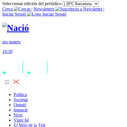
Seleccionar edición del periódico
Cerca
|
Newsletters
|
Iniciar Sessió
ara mateix
10:30
Política
Societat
Opinió
Impacte
Next
Viure bé
El Món de la Tele