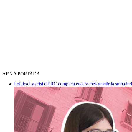
ARA A PORTADA
Política
La crisi d'ERC complica encara més repetir la suma in