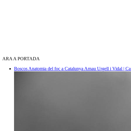
ARA A PORTADA
Boscos
Anatomia del foc a Catalunya
Arnau Urgell i Vidal | Ca