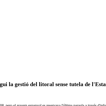
 la gestió del litoral sense tutela de l'Esta
2008, pero el govern espanyol es reservava l'última paraula a través d'in