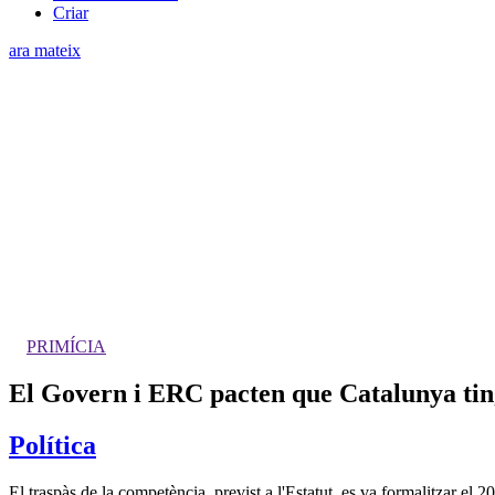
Criar
ara mateix
PRIMÍCIA
El Govern i ERC pacten que Catalunya tingui
Política
El traspàs de la competència, previst a l'Estatut, es va formalitzar el 