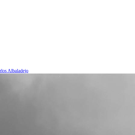
rlos Albaladejo