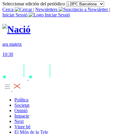
Seleccionar edición del periódico
Cerca
|
Newsletters
|
Iniciar Sessió
ara mateix
10:30
Política
Societat
Opinió
Impacte
Next
Viure bé
El Món de la Tele