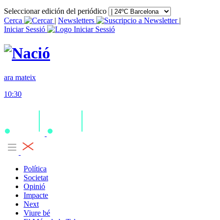
Seleccionar edición del periódico
Cerca
|
Newsletters
|
Iniciar Sessió
ara mateix
10:30
Política
Societat
Opinió
Impacte
Next
Viure bé