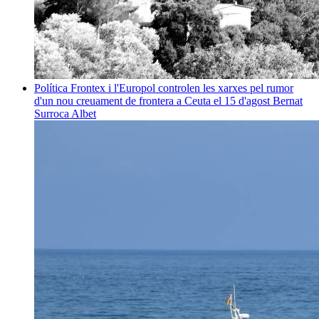
Política
Frontex i l'Europol controlen les xarxes pel rumor
d'un nou creuament de frontera a Ceuta el 15 d'agost
Bernat
Surroca Albet