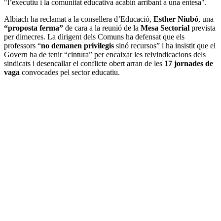
"l’executiu i la comunitat educativa acabin arribant a una entesa".
Albiach ha reclamat a la consellera d’Educació,
Esther Niubó
, una
“proposta ferma”
de cara a la reunió de la
Mesa Sectorial
prevista
per dimecres. La dirigent dels Comuns ha defensat que els
professors “
no demanen privilegis
sinó recursos” i ha insistit que el
Govern ha de tenir “cintura” per encaixar les reivindicacions dels
sindicats i desencallar el conflicte obert arran de les
17 jornades de
vaga
convocades pel sector educatiu.