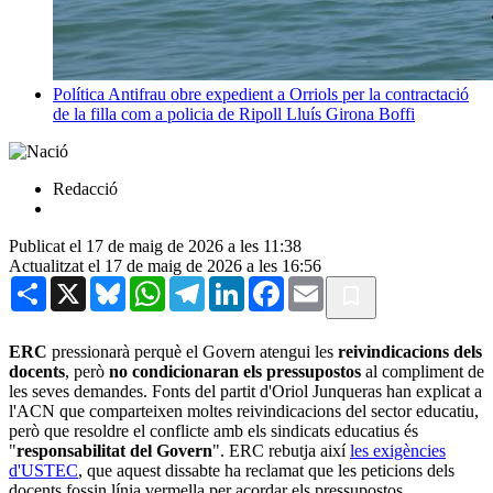
Política
Antifrau obre expedient a Orriols per la contractació
de la filla com a policia de Ripoll
Lluís Girona Boffi
Redacció
Publicat el 17 de maig de 2026 a les 11:38
Actualitzat el 17 de maig de 2026 a les 16:56
Share
X
Bluesky
WhatsApp
Telegram
LinkedIn
Facebook
Email
ERC
pressionarà perquè el Govern atengui les
reivindicacions dels
docents
, però
no condicionaran els pressupostos
al compliment de
les seves demandes. Fonts del partit d'Oriol Junqueras han explicat a
l'ACN que comparteixen moltes reivindicacions del sector educatiu,
però que resoldre el conflicte amb els sindicats educatius és
"
responsabilitat del Govern
". ERC rebutja així
les exigències
d'USTEC
, que aquest dissabte ha reclamat que les peticions dels
docents fossin línia vermella per acordar els pressupostos,