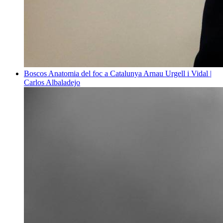
Boscos
Anatomia del foc a Catalunya
Arnau Urgell i Vidal |
Carlos Albaladejo