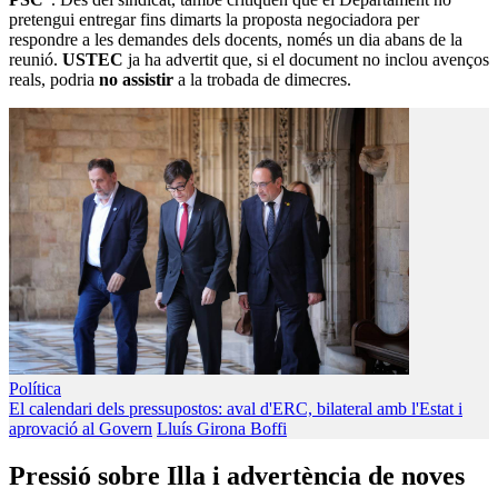
pretengui entregar fins dimarts la proposta negociadora per
respondre a les demandes dels docents, només un dia abans de la
reunió.
USTEC
ja ha advertit que, si el document no inclou avenços
reals, podria
no assistir
a la trobada de dimecres.
Política
El calendari dels pressupostos: aval d'ERC, bilateral amb l'Estat i
aprovació al Govern
Lluís Girona Boffi
Pressió sobre Illa i advertència de noves