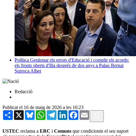
Política
Gestionar els errors d'Educació i complir els acords:
els fronts oberts d'Illa després de dos anys a Palau
Bernat
Surroca Albet
Redacció
Publicat el 16 de maig de 2026 a les 16:23
Share
X
Bluesky
WhatsApp
Telegram
LinkedIn
Facebook
Email
USTEC
reclama a
ERC
i
Comuns
que condicionin el seu suport