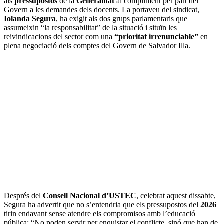
als
pressupostos
de la
Generalitat
al compliment per part del
Govern a les demandes dels docents. La portaveu del sindicat,
Iolanda Segura
, ha exigit als dos grups parlamentaris que
assumeixin “la responsabilitat” de la situació i situïn les
reivindicacions del sector com una
“prioritat irrenunciable”
en
plena negociació dels comptes del Govern de Salvador Illa.
Després del
Consell Nacional
d’USTEC
, celebrat aquest dissabte,
Segura ha advertit que no s’entendria que els pressupostos del
2026
tirin endavant sense atendre els compromisos amb l’educació
pública: “No poden servir per enquistar el conflicte, sinó que han de