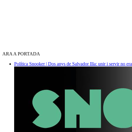
ARA A PORTADA
Política
Snooker | Dos anys de Salvador Illa: unir i servir no era