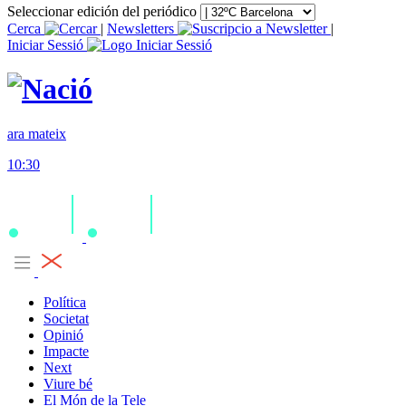
Seleccionar edición del periódico
Cerca
|
Newsletters
|
Iniciar Sessió
ara mateix
10:30
Política
Societat
Opinió
Impacte
Next
Viure bé
El Món de la Tele