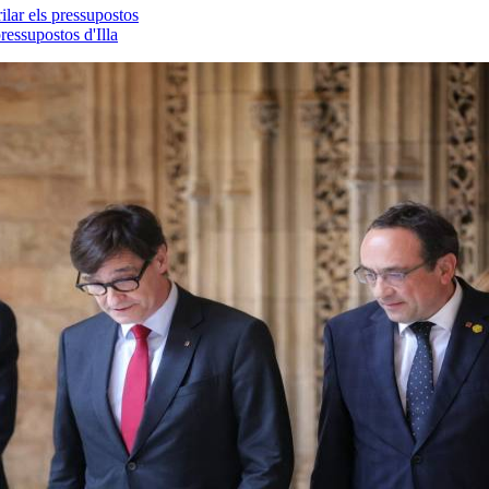
ilar els pressupostos
essupostos d'Illa