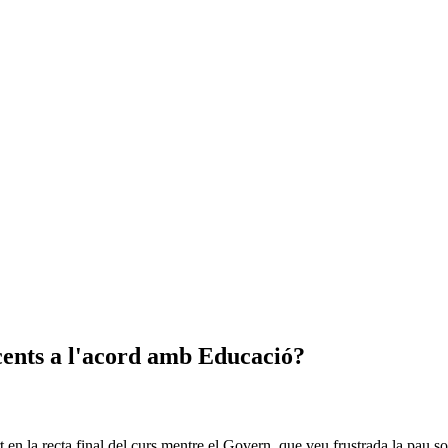
cents a l'acord amb Educació?
t en la recta final del curs mentre el Govern, que veu frustrada la pau s