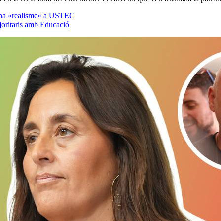
mana «realisme» a USTEC
joritaris amb Educació