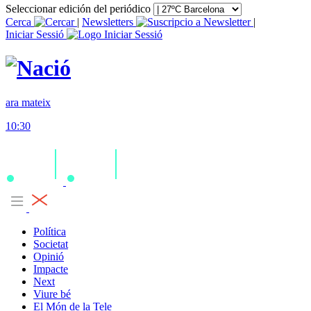
Seleccionar edición del periódico
Cerca
|
Newsletters
|
Iniciar Sessió
ara mateix
10:30
Política
Societat
Opinió
Impacte
Next
Viure bé
El Món de la Tele