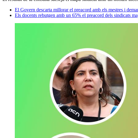
El Govern descarta millorar el preacord amb els mestres i de
Els docents rebutgen amb un 65% el preacord dels sindicats ma