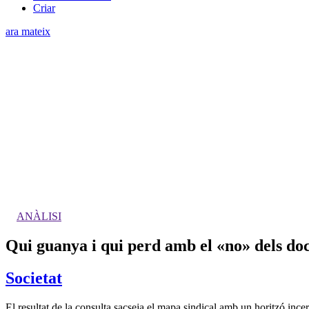
Criar
ara mateix
ANÀLISI
Qui guanya i qui perd amb el «no» dels do
Societat
El resultat de la consulta sacseja el mapa sindical amb un horitzó incer