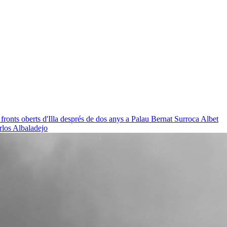
 fronts oberts d'Illa després de dos anys a Palau
Bernat Surroca Albet
rlos Albaladejo