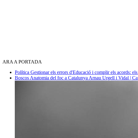
ARA A PORTADA
Política
Gestionar els errors d'Educació i complir els acords: els
Boscos
Anatomia del foc a Catalunya
Arnau Urgell i Vidal | Ca