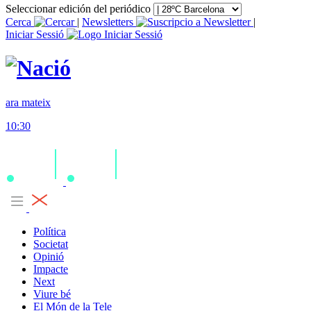
Seleccionar edición del periódico
Cerca
|
Newsletters
|
Iniciar Sessió
ara mateix
10:30
Política
Societat
Opinió
Impacte
Next
Viure bé
El Món de la Tele