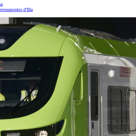
na
essupostos d'Illa