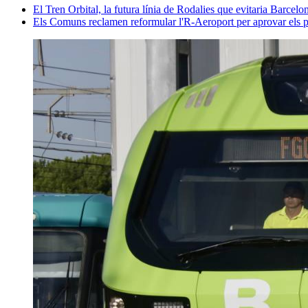
El Tren Orbital, la futura línia de Rodalies que evitaria Barcelo
Els Comuns reclamen reformular l'R-Aeroport per aprovar els pr