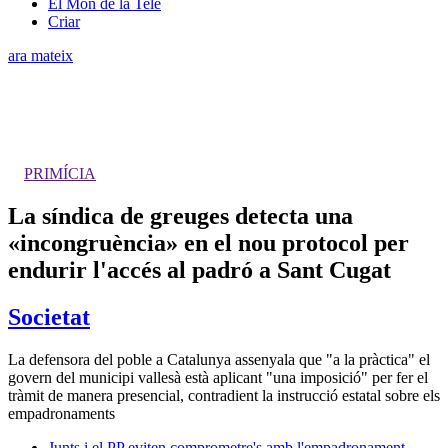
El Món de la Tele
Criar
ara mateix
PRIMÍCIA
La síndica de greuges detecta una
«incongruència» en el nou protocol per
endurir l'accés al padró a Sant Cugat
Societat
La defensora del poble a Catalunya assenyala que "a la pràctica" el
govern del municipi vallesà està aplicant "una imposició" per fer el
tràmit de manera presencial, contradient la instrucció estatal sobre els
empadronaments
Junts i el PP eviten comprometre's amb l'empadronament