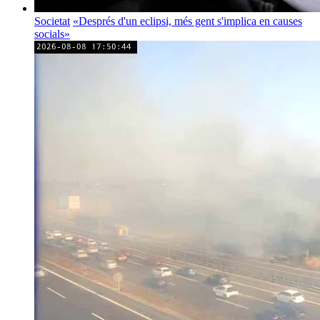
Societat
«Després d'un eclipsi, més gent s'implica en causes
socials»