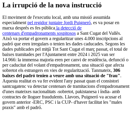
La irrupció de la nova instrucció
El moviment de l'executiu local, amb una missió assumida
especialment
pel regidor juntaire Jordi Puigneró
, es va posar en
marxa després es fes pública
la detecció de
centenars d'empadronaments sospitosos
a Sant Cugat del Vallès.
Això va portar el govern a regularitzar unes 4.000 inscripcions al
padró que eren irregulars o tenien les dades caducades. Segons les
dades publicades pel mitjà Tot Sant Cugat el març passat, el total de
baixes tramitades per l'Ajuntament entre 2024 i 2025 van ser
14.966: la immensa majoria eren per canvi de residència, defunció o
per caducitat del volant d'empadronament, una situació que afecta
sobretot els estrangers en vies de regularització. Tanmateix,
306
baixes del padró tenien a veure amb una situació de "frau"
.
Aquesta realitat es va fer evident l'any passat quan el consistori
santcugatenc va detectar centenars de tramitacions d'empadronament
d'unes mateixes nacionalitats -sobretot, pakistanesa i índia- amb
contractes de lloguer fraudulents. Llavors, Puigneró va acusar el
govern anterior -ERC, PSC i la CUP- d'haver facilitat les "males
praxis" amb el padró.