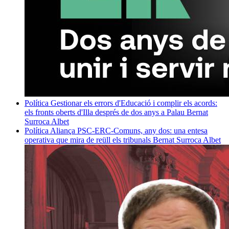
Política
Gestionar els errors d'Educació i complir els acords:
els fronts oberts d'Illa després de dos anys a Palau
Bernat
Surroca Albet
Política
Aliança PSC-ERC-Comuns, any dos: una entesa
operativa que mira de reüll els tribunals
Bernat Surroca Albet