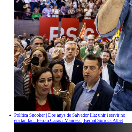
Política
Snooker | Dos anys de Salvador Illa: unir i servir no
era tan fàcil
Ferran Casas i Manresa | Bernat Surroca Albet