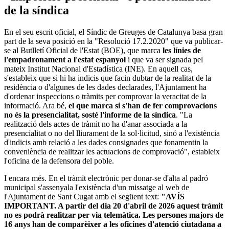
de la síndica
En el seu escrit oficial, el Síndic de Greuges de Catalunya basa gran
part de la seva posició en la "Resolució 17.2.2020" que va publicar-
se al Butlletí Oficial de l'Estat (BOE), que marca
les línies de
l'empadronament a l'estat espanyol
i que va ser signada pel
mateix Institut Nacional d'Estadística (INE). En aquell cas,
s'estableix que si hi ha indicis que facin dubtar de la realitat de la
residència o d'algunes de les dades declarades, l'Ajuntament ha
d'ordenar inspeccions o tràmits per comprovar la veracitat de la
informació. Ara bé,
el que marca si s'han de fer comprovacions
no és la presencialitat, sosté l'informe de la síndica
. "La
realització dels actes de tràmit no ha d'anar associada a la
presencialitat o no del lliurament de la sol·licitud, sinó a l'existència
d'indicis amb relació a les dades consignades que fonamentin la
conveniència de realitzar les actuacions de comprovació", estableix
l'oficina de la defensora del poble.
I encara més. En el tràmit electrònic per donar-se d'alta al padró
municipal s'assenyala l'existència d'un missatge al web de
l'Ajuntament de Sant Cugat amb el següent text:
"AVÍS
IMPORTANT. A partir del dia 20 d'abril de 2026 aquest tràmit
no es podrà realitzar per via telemàtica. Les persones majors de
16 anys han de comparèixer a les oficines d'atenció ciutadana a