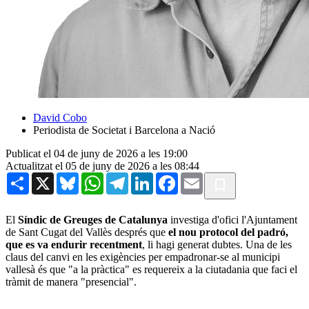
David Cobo
Periodista de Societat i Barcelona a Nació
Publicat el 04 de juny de 2026 a les 19:00
Actualitzat el 05 de juny de 2026 a les 08:44
Share
X
Bluesky
WhatsApp
Telegram
LinkedIn
Facebook
Email
El
Síndic de Greuges de Catalunya
investiga d'ofici l'Ajuntament
de Sant Cugat del Vallès després que
el nou protocol del padró,
que es va endurir recentment
, li hagi generat dubtes. Una de les
claus del canvi en les exigències per empadronar-se al municipi
vallesà és que "a la pràctica" es requereix a la ciutadania que faci el
tràmit de manera "presencial".