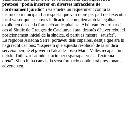
protocol "podia incórrer en diverses infraccions de
l'ordenament jurídic"
i va emetre un requeriment contra la
instrucció municipal. La resposta que van rebre per part de l'executiu
local va ser que les noves indicacions complien amb la legalitat,
expliquen des de la formació anticapitalista. Així, van fer arribar el
cas al Síndic de Greuges de Catalunya i ara, després d'haver rebut el
posicionament inicial de la síndica, el partit es mostra "satisfet".
La regidora Ariadna Serra, portaveu dels cupaires, desitja que ara hi
hagi rectificacions: "Esperem que aquesta resolució de la síndica
serveixi perquè el govern i l'alcalde Josep Maria Vallès recapacitin i
deixin d'utilitzar l'administració per esgarrapar vots a l'extrema
dreta". Si no hi ha canvis, la seva formació continuarà pressionant,
adverteixen.