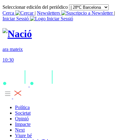
Seleccionar edición del periódico
Cerca
|
Newsletters
|
Iniciar Sessió
ara mateix
10:30
Política
Societat
Opinió
Impacte
Next
Viure bé