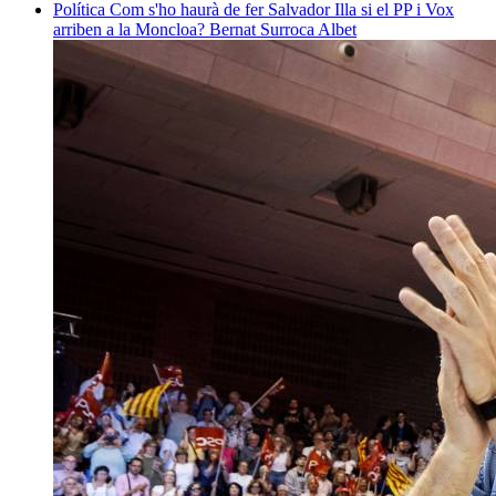
Política
Com s'ho haurà de fer Salvador Illa si el PP i Vox
arriben a la Moncloa?
Bernat Surroca Albet