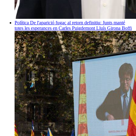
Política
De l'aparició fugaç al retorn definitiu: Junts manté
totes les esperances en Carles Puigdemont
Lluís Girona Boffi