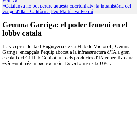
Política
«Catalunya no pot perdre aquesta oportunitat»: la intrahistòria del
viatge d'Illa a Califòrnia
Pep Martí i Vallverdú
Gemma Garriga: el poder femení en el
lobby català
La vicepresidenta d’Enginyeria de GitHub de Microsoft, Gemma
Garriga, encapçala l’equip abocat a la infraestructura d’IA a gran
escala i del GitHub Copilot, un dels productes d’IA generativa que
està tenint més impacte al món. Es va formar a la UPC.