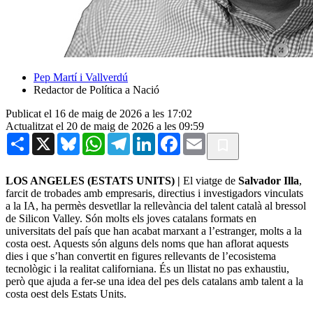
Pep Martí i Vallverdú
Redactor de Política a Nació
Publicat el 16 de maig de 2026 a les 17:02
Actualitzat el 20 de maig de 2026 a les 09:59
Share
X
Bluesky
WhatsApp
Telegram
LinkedIn
Facebook
Email
LOS ANGELES (ESTATS UNITS) |
El viatge de
Salvador Illa
,
farcit de trobades amb empresaris, directius i investigadors vinculats
a la IA, ha permès desvetllar la rellevància del talent català al bressol
de Silicon Valley. Són molts els joves catalans formats en
universitats del país que han acabat marxant a l’estranger, molts a la
costa oest. Aquests són alguns dels noms que han aflorat aquests
dies i que s’han convertit en figures rellevants de l’ecosistema
tecnològic i la realitat californiana. És un llistat no pas exhaustiu,
però que ajuda a fer-se una idea del pes dels catalans amb talent a la
costa oest dels Estats Units.