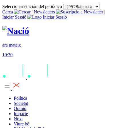
Seleccionar edición del periódico
Cerca
|
Newsletters
|
Iniciar Sessió
ara mateix
10:30
Política
Societat
Opinió
Impacte
Next
Viure bé