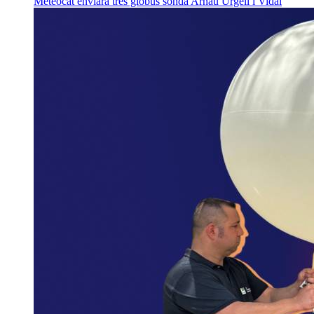
Meteocat enviarà tres globus sonda
Arnau Urgell i Vidal