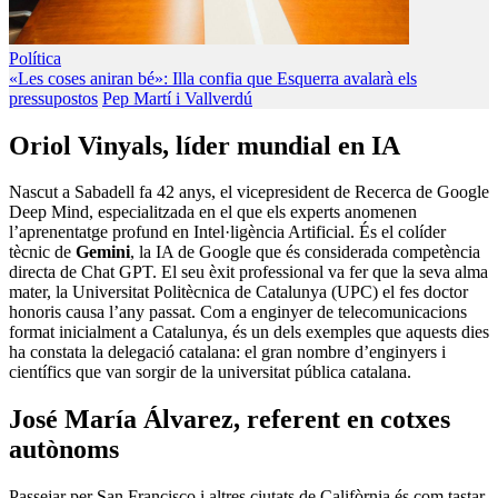
Política
«Les coses aniran bé»: Illa confia que Esquerra avalarà els
pressupostos
Pep Martí i Vallverdú
Oriol Vinyals, líder mundial en IA
Nascut a Sabadell fa 42 anys, el vicepresident de Recerca de Google
Deep Mind, especialitzada en el que els experts anomenen
l’aprenentatge profund en Intel·ligència Artificial. És el colíder
tècnic de
Gemini
, la IA de Google que és considerada competència
directa de Chat GPT. El seu èxit professional va fer que la seva alma
mater, la Universitat Politècnica de Catalunya (UPC) el fes doctor
honoris causa l’any passat. Com a enginyer de telecomunicacions
format inicialment a Catalunya, és un dels exemples que aquests dies
ha constata la delegació catalana: el gran nombre d’enginyers i
científics que van sorgir de la universitat pública catalana.
José María Álvarez, referent en cotxes
autònoms
Passejar per San Francisco i altres ciutats de Califòrnia és com tastar