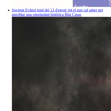
Societat
Eclipsi total del 12 d'agost: tot el que cal saber per
aprofitar una oportunitat històrica
Blai Casas