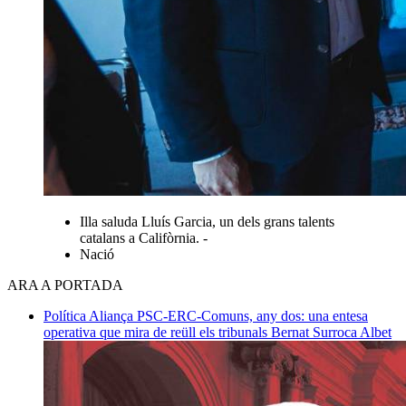
Illa saluda Lluís Garcia, un dels grans talents
catalans a Califòrnia. -
Nació
ARA A PORTADA
Política
Aliança PSC-ERC-Comuns, any dos: una entesa
operativa que mira de reüll els tribunals
Bernat Surroca Albet