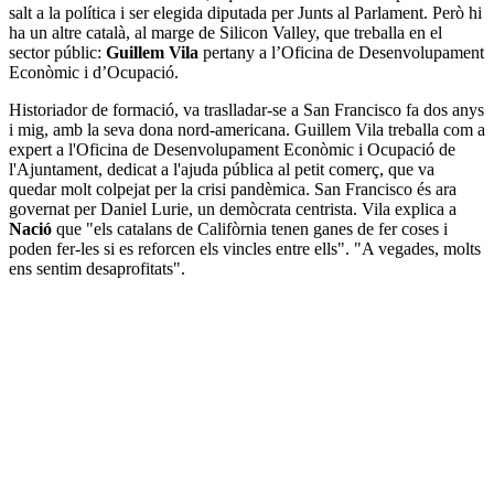
salt a la política i ser elegida diputada per Junts al Parlament. Però hi
ha un altre català, al marge de Silicon Valley, que treballa en el
sector públic:
Guillem Vila
pertany a l’Oficina de Desenvolupament
Econòmic i d’Ocupació.
Historiador de formació, va traslladar-se a San Francisco fa dos anys
i mig, amb la seva dona nord-americana. Guillem Vila treballa com a
expert a l'Oficina de Desenvolupament Econòmic i Ocupació de
l'Ajuntament, dedicat a l'ajuda pública al petit comerç, que va
quedar molt colpejat per la crisi pandèmica. San Francisco és ara
governat per Daniel Lurie, un demòcrata centrista. Vila explica a
Nació
que "els catalans de Califòrnia tenen ganes de fer coses i
poden fer-les si es reforcen els vincles entre ells". "A vegades, molts
ens sentim desaprofitats".