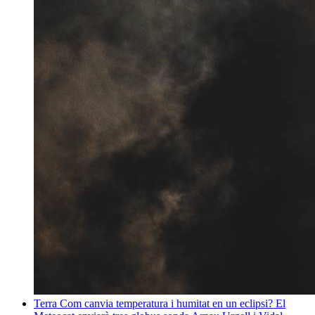
Terra
Com canvia temperatura i humitat en un eclipsi? El