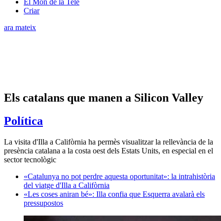
El Món de la Tele
Criar
ara mateix
Els catalans que manen a Silicon Valley
Política
La visita d'Illa a Califòrnia ha permès visualitzar la rellevància de la
presència catalana a la costa oest dels Estats Units, en especial en el
sector tecnològic
«Catalunya no pot perdre aquesta oportunitat»: la intrahistòria
del viatge d'Illa a Califòrnia
«Les coses aniran bé»: Illa confia que Esquerra avalarà els
pressupostos