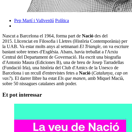
Pep Martí i Vallverdú
Política
Nascut a Barcelona el 1964, forma part de
Nació
des del
2015. Llicenciat en Filosofia i Lletres (Història Contemporània) per
la UAB. Va estar molts anys al setmanari
El Triangle
, on va escriure
bastant sobre temes d'Església. Abans, havia treballat a l'Arxiu
Central del Departament de Governació. Ha escrit una biografia
d'Antonio Maura (Ediciones B), una de breu de Josep Tarradellas
(Fundació Irla), una història del Club d'Amics de la Unesco de
Barcelona i un recull d'entrevistes fetes a
Nació
(
Catalunya, cap on
vas?
). El darrer llibre ha estat
Els que manen
, amb Miquel Macià,
sobre 50 nissagues catalanes amb poder.
Et pot interessar