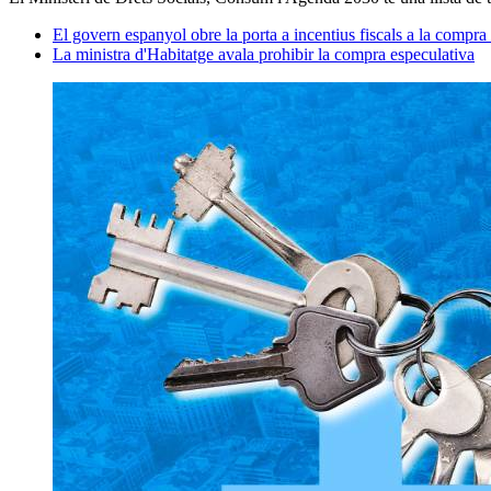
El govern espanyol obre la porta a incentius fiscals a la compra
La ministra d'Habitatge avala prohibir la compra especulativa