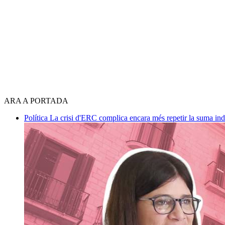
ARA A PORTADA
Política
La crisi d'ERC complica encara més repetir la suma in