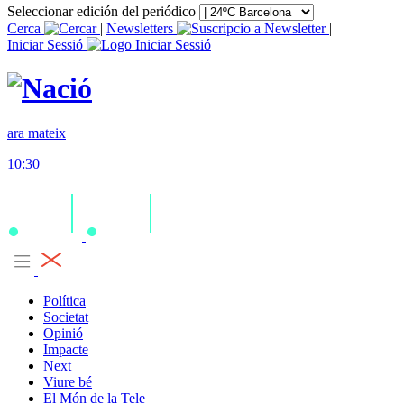
Seleccionar edición del periódico
Cerca
|
Newsletters
|
Iniciar Sessió
ara mateix
10:30
Política
Societat
Opinió
Impacte
Next
Viure bé
El Món de la Tele