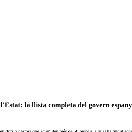
l'Estat: la llista completa del govern espany
tenidors o gestors que acumulen més de 50 pisos a la qual ha tingut acc