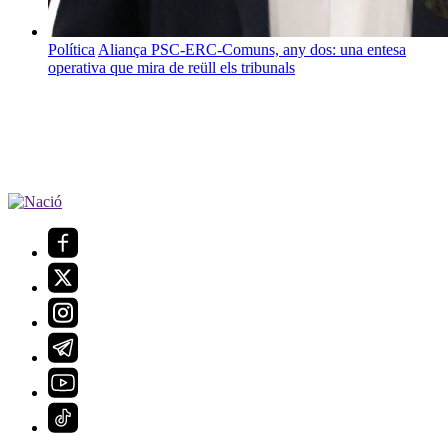
Política
Aliança PSC-ERC-Comuns, any dos: una entesa
operativa que mira de reüll els tribunals