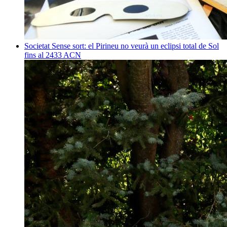
Societat
Sense sort: el Pirineu no veurà un eclipsi total de Sol
fins al 2433
ACN