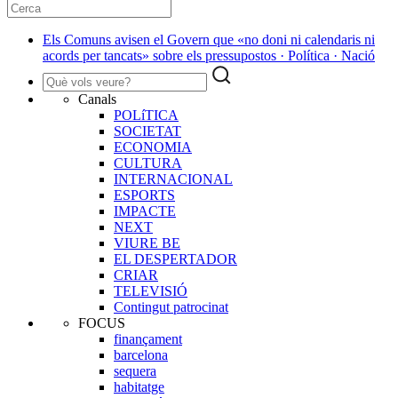
Els Comuns avisen el Govern que «no doni ni calendaris ni
acords per tancats» sobre els pressupostos · Política · Nació
Canals
POLíTICA
SOCIETAT
ECONOMIA
CULTURA
INTERNACIONAL
ESPORTS
IMPACTE
NEXT
VIURE BE
EL DESPERTADOR
CRIAR
TELEVISIÓ
Contingut patrocinat
FOCUS
finançament
barcelona
sequera
habitatge