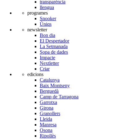
transparència
llengua
programes
Snooker
Úniqs
newsletter
Bon dia
El Despertador
La Setmanada
Sopa de dades
Impacte
Nextletter
Criar
edicions
Catalunya
Baix Montseny
Berguedà
Camp de Tarragona
Garrotxa
Girona
Granollers
Lleida
Manresa
Osona
Ripollès