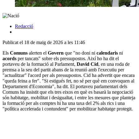
Redacció
Publicat el 18 de maig de 2026 a les 11:46
Els
Comuns
alerten el
Govern
que "no doni ni
calendaris
ni
acords
per tancats" sobre els pressupostos. Així ho ha dit el
portaveu de la formació al Parlament,
David Cid
, en una roda de
premsa a la seu del partit abans de la reunió amb l'executiu per
"actualitzar" l'acord per als pressupostos. Cid ha advertit que encara
"queda feina a fer". "Si estigués fet, no sé per què em convoquen al
Departament d'Economia", ha dit. El portaveu parlamentari dels
Comuns ha insistit que els tres eixos en què es basarà la negociació
són habitatge, mobilitat i desigualtat, i entre les mesures que planteja
la formació per als comptes hi ha una taxa del 2% als rics i una
"política accelerada i contundent" per mobilitzar habitatge protegit.