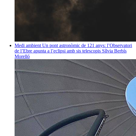
Medi ambient
Un pont astronòmic de 121 anys: l’Observatori
de l’Ebre apunta a l’eclipsi amb sis telescopis
Sílvia Berbís
Morelló