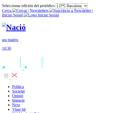
Seleccionar edición del periódico
Cerca
|
Newsletters
|
Iniciar Sessió
ara mateix
10:30
Política
Societat
Opinió
Impacte
Next
Viure bé