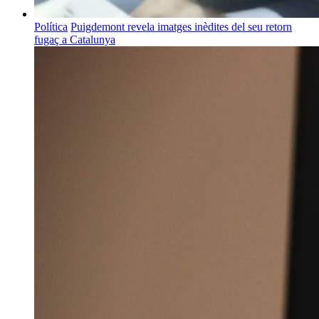
Política
Puigdemont revela imatges inèdites del seu retorn
fugaç a Catalunya