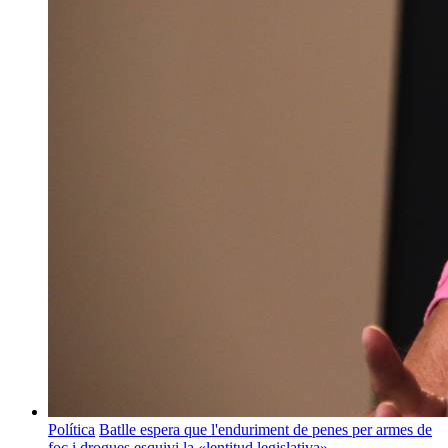
Política
Batlle espera que l'enduriment de penes per armes de
foc i drogues esquivi la «lentitud legislativa»