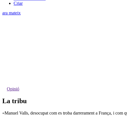
Criar
ara mateix
Opinió
La tribu
«Manuel Valls, desocupat com es troba darrerament a França, i com qui