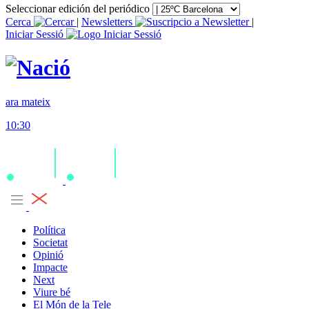
Seleccionar edición del periódico
Cerca
|
Newsletters
|
Iniciar Sessió
ara mateix
10:30
Política
Societat
Opinió
Impacte
Next
Viure bé
El Món de la Tele