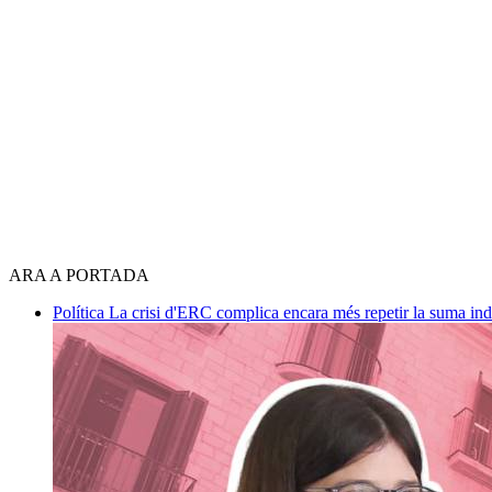
ARA A PORTADA
Política
La crisi d'ERC complica encara més repetir la suma in