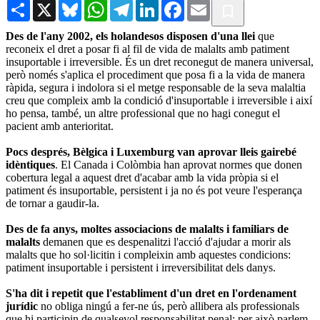
Share
X
Bluesky
WhatsApp
Telegram
LinkedIn
Facebook
Email
Des de l'any 2002, els holandesos disposen d'una llei
que
reconeix el dret a posar fi al fil de vida de malalts amb patiment
insuportable i irreversible. És un dret reconegut de manera universal,
però només s'aplica el procediment que posa fi a la vida de manera
ràpida, segura i indolora si el metge responsable de la seva malaltia
creu que compleix amb la condició d'insuportable i irreversible i així
ho pensa, també, un altre professional que no hagi conegut el
pacient amb anterioritat.
Pocs després, Bèlgica i Luxemburg van aprovar lleis gairebé
idèntiques
. El Canada i Colòmbia han aprovat normes que donen
cobertura legal a aquest dret d'acabar amb la vida pròpia si el
patiment és insuportable, persistent i ja no és pot veure l'esperança
de tornar a gaudir-la.
Des de fa anys, moltes associacions de malalts i familiars de
malalts
demanen que es despenalitzi l'acció d'ajudar a morir als
malalts que ho sol·licitin i compleixin amb aquestes condicions:
patiment insuportable i persistent i irreversibilitat dels danys.
S'ha dit i repetit que l'establiment d'un dret en l'ordenament
jurídic
no obliga ningú a fer-ne ús, però allibera als professionals
que hi participin de qualsevol responsabilitat penal; per això parlem