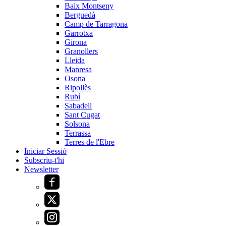
Baix Montseny
Berguedà
Camp de Tarragona
Garrotxa
Girona
Granollers
Lleida
Manresa
Osona
Ripollès
Rubí
Sabadell
Sant Cugat
Solsona
Terrassa
Terres de l'Ebre
Iniciar Sessió
Subscriu-t'hi
Newsletter