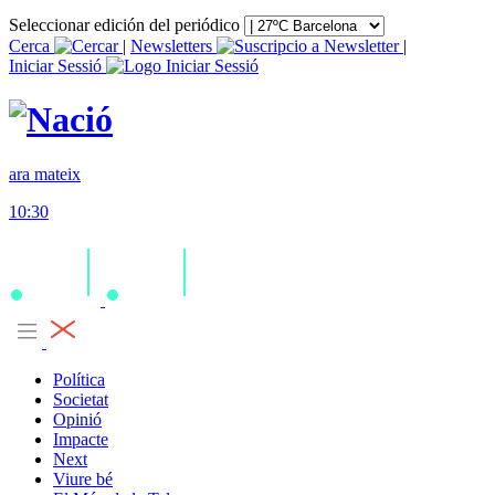
Seleccionar edición del periódico
Cerca
|
Newsletters
|
Iniciar Sessió
ara mateix
10:30
Política
Societat
Opinió
Impacte
Next
Viure bé