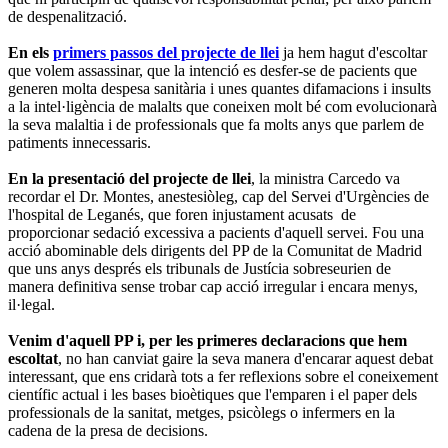
de despenalització.
En els
primers passos del projecte de llei
ja hem hagut d'escoltar
que volem assassinar, que la intenció es desfer-se de pacients que
generen molta despesa sanitària i unes quantes difamacions i insults
a la intel·ligència de malalts que coneixen molt bé com evolucionarà
la seva malaltia i de professionals que fa molts anys que parlem de
patiments innecessaris.
En la presentació del projecte de llei
, la ministra Carcedo va
recordar el Dr. Montes, anestesiòleg, cap del Servei d'Urgències de
l'hospital de Leganés, que foren injustament acusats de
proporcionar sedació excessiva a pacients d'aquell servei. Fou una
acció abominable dels dirigents del PP de la Comunitat de Madrid
que uns anys després els tribunals de Justícia sobreseurien de
manera definitiva sense trobar cap acció irregular i encara menys,
il·legal.
Venim d'aquell PP i, per les primeres declaracions que hem
escoltat
, no han canviat gaire la seva manera d'encarar aquest debat
interessant, que ens cridarà tots a fer reflexions sobre el coneixement
científic actual i les bases bioètiques que l'emparen i el paper dels
professionals de la sanitat, metges, psicòlegs o infermers en la
cadena de la presa de decisions.