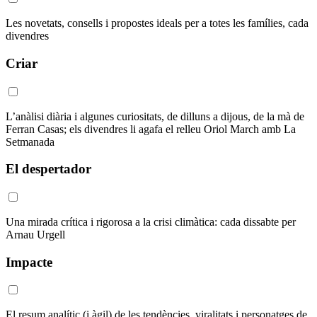
Les novetats, consells i propostes ideals per a totes les famílies, cada
divendres
Criar
L’anàlisi diària i algunes curiositats, de dilluns a dijous, de la mà de
Ferran Casas; els divendres li agafa el relleu Oriol March amb La
Setmanada
El despertador
Una mirada crítica i rigorosa a la crisi climàtica: cada dissabte per
Arnau Urgell
Impacte
El resum analític (i àgil) de les tendències, viralitats i personatges de