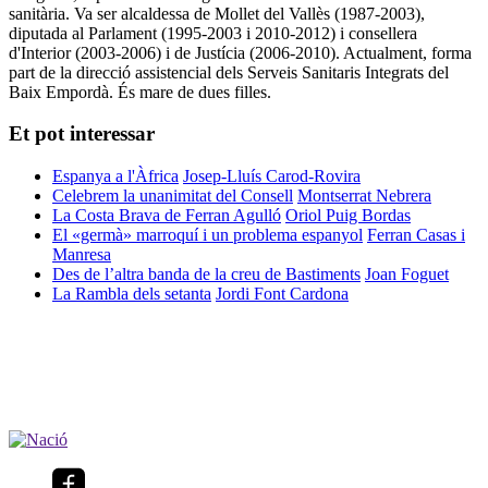
sanitària. Va ser alcaldessa de Mollet del Vallès (1987-2003),
diputada al Parlament (1995-2003 i 2010-2012) i consellera
d'Interior (2003-2006) i de Justícia (2006-2010). Actualment, forma
part de la direcció assistencial dels Serveis Sanitaris Integrats del
Baix Empordà. És mare de dues filles.
Et pot interessar
Espanya a l'Àfrica
Josep-Lluís Carod-Rovira
Celebrem la unanimitat del Consell
Montserrat Nebrera
La Costa Brava de Ferran Agulló
Oriol Puig Bordas
El «germà» marroquí i un problema espanyol
Ferran Casas i
Manresa
Des de l’altra banda de la creu de Bastiments
Joan Foguet
La Rambla dels setanta
Jordi Font Cardona