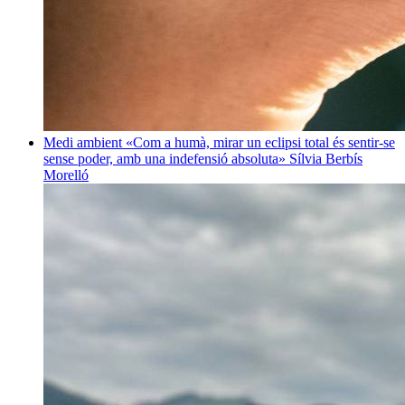
Medi ambient
«Com a humà, mirar un eclipsi total és sentir-se
sense poder, amb una indefensió absoluta»
Sílvia Berbís
Morelló