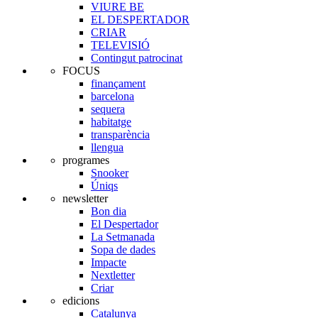
VIURE BE
EL DESPERTADOR
CRIAR
TELEVISIÓ
Contingut patrocinat
FOCUS
finançament
barcelona
sequera
habitatge
transparència
llengua
programes
Snooker
Úniqs
newsletter
Bon dia
El Despertador
La Setmanada
Sopa de dades
Impacte
Nextletter
Criar
edicions
Catalunya