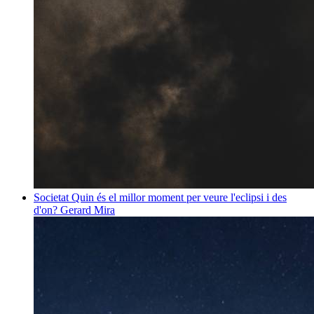
Societat
Quin és el millor moment per veure l'eclipsi i des
d'on?
Gerard Mira