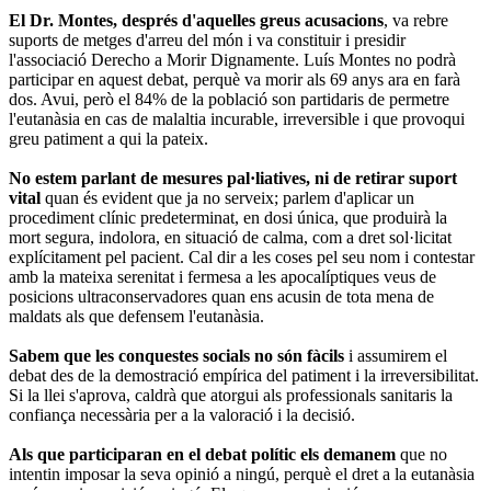
El Dr. Montes, després d'aquelles greus acusacions
, va rebre
suports de metges d'arreu del món i va constituir i presidir
l'associació Derecho a Morir Dignamente. Luís Montes no podrà
participar en aquest debat, perquè va morir als 69 anys ara en farà
dos. Avui, però el 84% de la població son partidaris de permetre
l'eutanàsia en cas de malaltia incurable, irreversible i que provoqui
greu patiment a qui la pateix.
No estem parlant de mesures pal·liatives, ni de retirar suport
vital
quan és evident que ja no serveix; parlem d'aplicar un
procediment clínic predeterminat, en dosi única, que produirà la
mort segura, indolora, en situació de calma, com a dret sol·licitat
explícitament pel pacient. Cal dir a les coses pel seu nom i contestar
amb la mateixa serenitat i fermesa a les apocalíptiques veus de
posicions ultraconservadores quan ens acusin de tota mena de
maldats als que defensem l'eutanàsia.
Sabem que les conquestes socials no són fàcils
i assumirem el
debat des de la demostració empírica del patiment i la irreversibilitat.
Si la llei s'aprova, caldrà que atorgui als professionals sanitaris la
confiança necessària per a la valoració i la decisió.
Als que participaran en el debat polític els demanem
que no
intentin imposar la seva opinió a ningú, perquè el dret a la eutanàsia