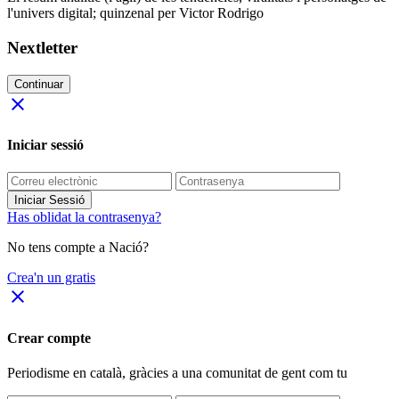
l'univers digital; quinzenal per Victor Rodrigo
Nextletter
Continuar
close
Iniciar sessió
Iniciar Sessió
Has oblidat la contrasenya?
No tens compte a Nació?
Crea'n un gratis
close
Crear compte
Periodisme
en català
, gràcies a una comunitat de gent com tu