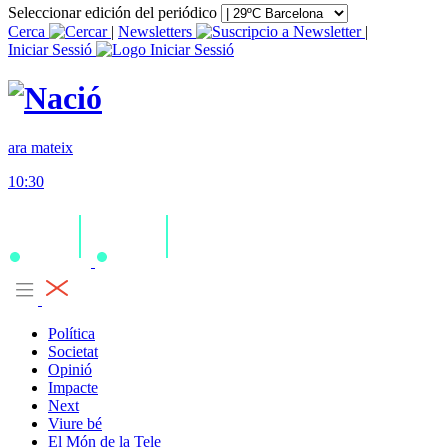
Seleccionar edición del periódico
Cerca
|
Newsletters
|
Iniciar Sessió
ara mateix
10:30
Política
Societat
Opinió
Impacte
Next
Viure bé
El Món de la Tele