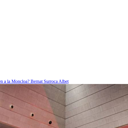
ben a la Moncloa?
Bernat Surroca Albet