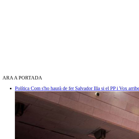
ARA A PORTADA
Política
Com s'ho haurà de fer Salvador Illa si el PP i Vox arri