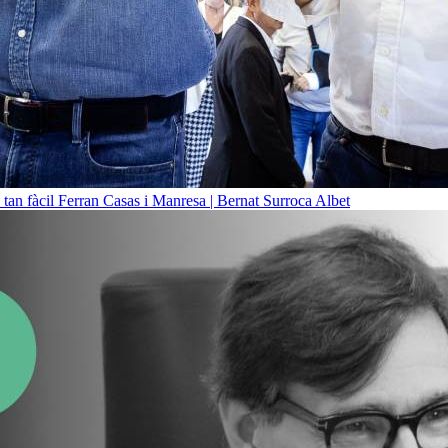
 tan fàcil
Ferran Casas i Manresa | Bernat Surroca Albet