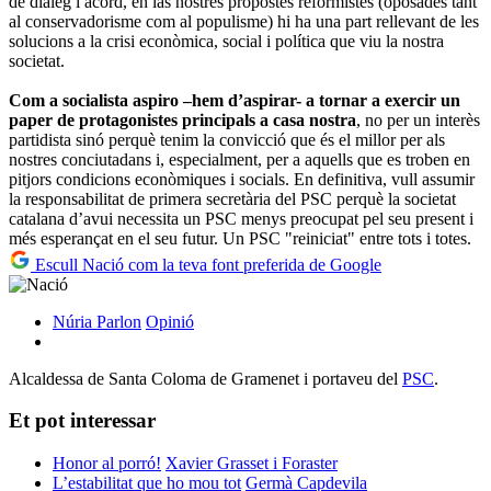
de diàleg i acord, en las nostres propostes reformistes (oposades tant
al conservadorisme com al populisme) hi ha una part rellevant de les
solucions a la crisi econòmica, social i política que viu la nostra
societat.
Com a socialista aspiro –hem d’aspirar- a tornar a exercir un
paper de protagonistes principals a casa nostra
, no per un interès
partidista sinó perquè tenim la convicció que és el millor per als
nostres conciutadans i, especialment, per a aquells que es troben en
pitjors condicions econòmiques i socials. En definitiva, vull assumir
la responsabilitat de primera secretària del PSC perquè la societat
catalana d’avui necessita un PSC menys preocupat pel seu present i
més esperançat en el seu futur. Un PSC "reiniciat" entre tots i totes.
Escull Nació com la teva font preferida de Google
Núria Parlon
Opinió
Alcaldessa de Santa Coloma de Gramenet i portaveu del
PSC
.
Et pot interessar
Honor al porró!
Xavier Grasset i Foraster
L’estabilitat que ho mou tot
Germà Capdevila