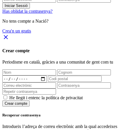
Iniciar Sessió
Has oblidat la contrasenya?
No tens compte a Nació?
Crea'n un gratis
close
Crear compte
Periodisme
en català
, gràcies a una comunitat de gent com tu
He llegit i entenc la política de privacitat
Crear compte
Recuperar contrasenya
Introdueix l’adreça de correu electrònic amb la qual accedeixes