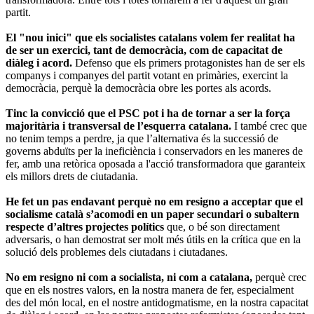
partit.
El "nou inici" que els socialistes catalans volem fer realitat ha
de ser un exercici, tant de democràcia, com de capacitat de
diàleg i acord.
Defenso que els primers protagonistes han de ser els
companys i companyes del partit votant en primàries, exercint la
democràcia, perquè la democràcia obre les portes als acords.
Tinc la convicció que el PSC pot i ha de tornar a ser la força
majoritària i transversal de l’esquerra catalana.
I també crec que
no tenim temps a perdre, ja que l’alternativa és la successió de
governs abduïts per la ineficiència i conservadors en les maneres de
fer, amb una retòrica oposada a l'acció transformadora que garanteix
els millors drets de ciutadania.
He fet un pas endavant perquè no em resigno a acceptar que el
socialisme català s’acomodi en un paper secundari o subaltern
respecte d’altres projectes polítics
que, o bé son directament
adversaris, o han demostrat ser molt més útils en la crítica que en la
solució dels problemes dels ciutadans i ciutadanes.
No em resigno ni com a socialista, ni com a catalana,
perquè crec
que en els nostres valors, en la nostra manera de fer, especialment
des del món local, en el nostre antidogmatisme, en la nostra capacitat