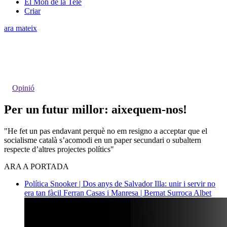
El Món de la Tele
Criar
ara mateix
Opinió
Per un futur millor: aixequem-nos!
"He fet un pas endavant perquè no em resigno a acceptar que el
socialisme català s’acomodi en un paper secundari o subaltern
respecte d’altres projectes polítics"
ARA A PORTADA
Política
Snooker | Dos anys de Salvador Illa: unir i servir no
era tan fàcil
Ferran Casas i Manresa | Bernat Surroca Albet