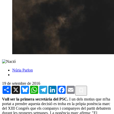
Núria Parlon
19 de setembre de 2016
Share
X
Bluesky
WhatsApp
Telegram
LinkedIn
Facebook
Email
Vull ser la primera secretària del PSC.
I un dels motius que m'ha
portat a prendre aquesta decisió es troba en la pròpia ponència marc
del XIII Congrés que els companys i companyes del partit debatrem
durant les properes setmanes. La ponència marc afirma: "El