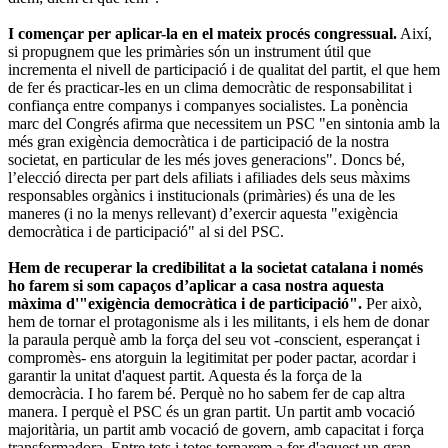
I començar per aplicar-la en el mateix procés congressual.
Així,
si propugnem que les primàries són un instrument útil que
incrementa el nivell de participació i de qualitat del partit, el que hem
de fer és practicar-les en un clima democràtic de responsabilitat i
confiança entre companys i companyes socialistes. La ponència
marc del Congrés afirma que necessitem un PSC "en sintonia amb la
més gran exigència democràtica i de participació de la nostra
societat, en particular de les més joves generacions". Doncs bé,
l’elecció directa per part dels afiliats i afiliades dels seus màxims
responsables orgànics i institucionals (primàries) és una de les
maneres (i no la menys rellevant) d’exercir aquesta "exigència
democràtica i de participació" al si del PSC.
Hem de recuperar la credibilitat a la societat catalana i només
ho farem si som capaços d’aplicar a casa nostra aquesta
màxima d'"exigència democràtica i de participació".
Per això,
hem de tornar el protagonisme als i les militants, i els hem de donar
la paraula perquè amb la força del seu vot -conscient, esperançat i
compromès- ens atorguin la legitimitat per poder pactar, acordar i
garantir la unitat d'aquest partit. Aquesta és la força de la
democràcia. I ho farem bé. Perquè no ho sabem fer de cap altra
manera. I perquè el PSC és un gran partit. Un partit amb vocació
majoritària, un partit amb vocació de govern, amb capacitat i força
transformadora. Entre tots i totes tornarem a fer d'aquest un gran