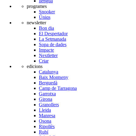
llengua
programes
Snooker
Úniqs
newsletter
Bon dia
El Despertador
La Setmanada
Sopa de dades
Impacte
Nextletter
Criar
edicions
Catalunya
Baix Montseny
Berguedà
Camp de Tarragona
Garrotxa
Girona
Granollers
Lleida
Manresa
Osona
Ripollès
Rubí