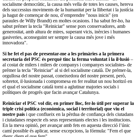
socialisme democràtic, la causa més vella de totes les causes, hereva
dels successius moviments de la humanitat per la llibertat i la justícia
ja hagut de començar de nou, d’emprendre "nous inicis" (en
paraules de Willy Brandt) en moltes ocasions. I ha sabut fer-ho, ha
sabut prémer la tecla "Reiniciar" sense pors conservadores, amb
generositat, amb altura de mires, superant vicis, inèrcies i humanes
gasiveries, aconseguint ser sempre la causa més jove i més
innovadora".
Si he fet el pas de presentar-me a les primàries a la primera
secretaria del PSC és perquè tinc la ferma voluntat i la il·lusió
–
al costat de milers i milers de companys i companyes socialistes- de
prémer la tecla "Reiniciar" al si del socialisme català. De prémer-la,
orgullosa del nostre passat, coneixedora del nostre present, però,
sobretot, il·lusionada i compromesa en fer realitat un nou horitzó en
el qual el socialisme català torni a aglutinar majories socials i
polítiques de progrés que facin avançar Catalunya.
Reiniciar el PSC vol dir, en primer lloc, fer-lo útil per superar la
triple crisi política (econòmica, social i territorial) que viu el
nostre país
i que conflueix en la pèrdua de confiança dels ciutadans
i ciutadanes respecte els seus representants electes i les institucions.
En la meva opinió, per avançar amb fets en aquesta direcció l’únic
camí possible és aplicar, sense excepcions, la fórmula: "Fem el que
diem; diem el que fem".