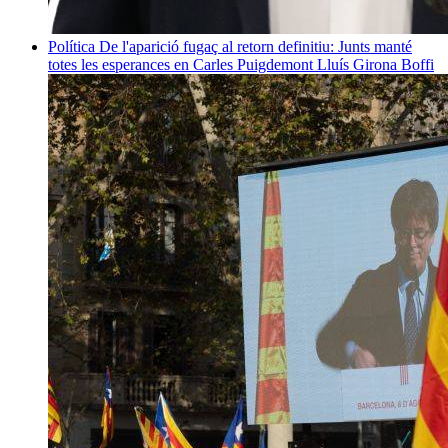
Política
De l'aparició fugaç al retorn definitiu: Junts manté
totes les esperances en Carles Puigdemont
Lluís Girona Boffi