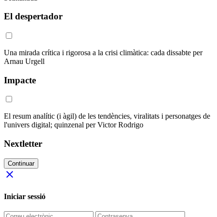
El despertador
Una mirada crítica i rigorosa a la crisi climàtica: cada dissabte per
Arnau Urgell
Impacte
El resum analític (i àgil) de les tendències, viralitats i personatges de
l'univers digital; quinzenal per Victor Rodrigo
Nextletter
Continuar
close
Iniciar sessió