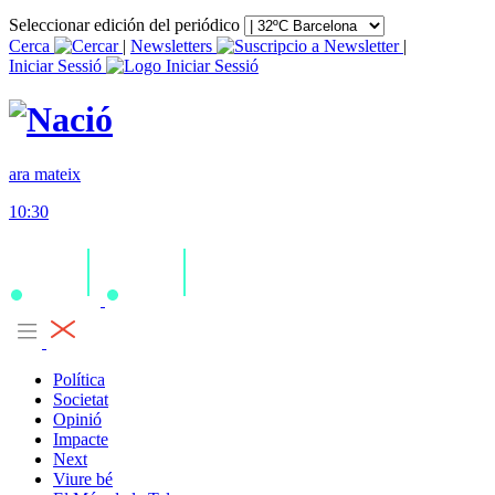
Seleccionar edición del periódico
Cerca
|
Newsletters
|
Iniciar Sessió
ara mateix
10:30
Política
Societat
Opinió
Impacte
Next
Viure bé