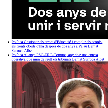
Política
Gestionar els errors d'Educació i complir els acords:
els fronts oberts d'Illa després de dos anys a Palau
Bernat
Surroca Albet
Política
Aliança PSC-ERC-Comuns, any dos: una entesa
operativa que mira de reüll els tribunals
Bernat Surroca Albet