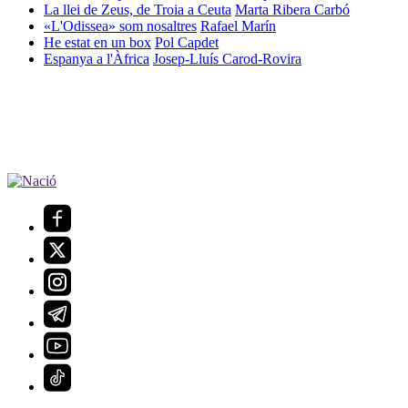
La llei de Zeus, de Troia a Ceuta
Marta Ribera Carbó
«L'Odissea» som nosaltres
Rafael Marín
He estat en un box
Pol Capdet
Espanya a l'Àfrica
Josep-Lluís Carod-Rovira