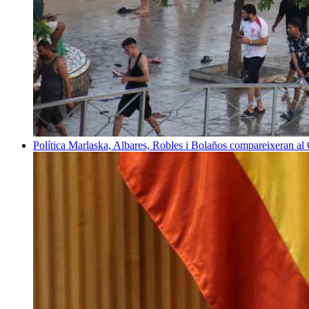
Política
Marlaska, Albares, Robles i Bolaños compareixeran al