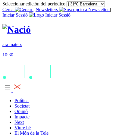
Seleccionar edición del periódico
Cerca
|
Newsletters
|
Iniciar Sessió
ara mateix
10:30
Política
Societat
Opinió
Impacte
Next
Viure bé
El Món de la Tele