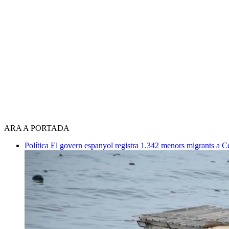
ARA A PORTADA
Política
El govern espanyol registra 1.342 menors migrants a 