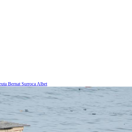
Ceuta
Bernat Surroca Albet