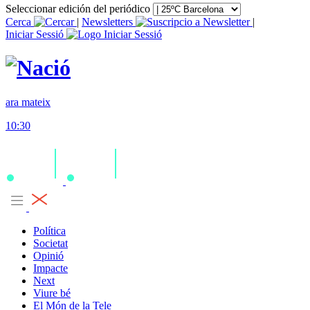
Seleccionar edición del periódico
Cerca
|
Newsletters
|
Iniciar Sessió
ara mateix
10:30
Política
Societat
Opinió
Impacte
Next
Viure bé
El Món de la Tele