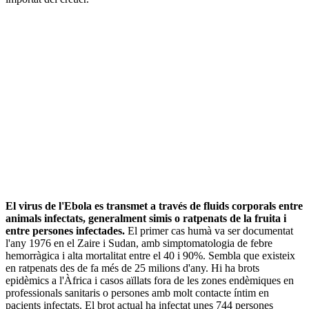
El virus de l'Ebola es transmet a través de fluids corporals entre
animals infectats, generalment simis o ratpenats de la fruita i
entre persones infectades.
El primer cas humà va ser documentat
l'any 1976 en el Zaire i Sudan, amb simptomatologia de febre
hemorràgica i alta mortalitat entre el 40 i 90%. Sembla que existeix
en ratpenats des de fa més de 25 milions d'any. Hi ha brots
epidèmics a l'Àfrica i casos aïllats fora de les zones endèmiques en
professionals sanitaris o persones amb molt contacte íntim en
pacients infectats. El brot actual ha infectat unes 744 persones