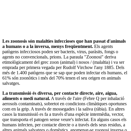
Les zoonosis són malalties infeccioses que han passat d'animals
a humans o a la inversa, menys freqüentment.
Els agents
patògens infecciosos poden ser bacteris, virus, paràsits, fongs o
agents no convencionals, prions. La paraula "Zoonosi" deriva
etimològicament del grec zoon (animal) i nosos / (malaltia) i va ser
emprada per primera vegada per Rudolf Virchow l'any 1885. Dels
més de 1.400 patògens que se sap que poden infectar els humans, el
61% són zoonòtics i més del 70% tenen el seu origen en animals
salvatges.
La transmissió és diversa, per contacte directe, aire, aigua,
aliments o medi natural.
A través de l'aire (Febre Q per inhalació
aerosols contaminats), sobretot en condicions climàtiques oportunes
com en la grip. A través de mossegades i la saliva (ràbia). En altres
casos la transmissió es fa a través d'una espècie intermèdia, vector,
que transporta el patogen sense veure's infectat. En alguns casos els
humans infecten, per contacte directe o a través dels seus residus, a
altres animals salvatges o domèstics, anomenar-se zoonosi inversa o