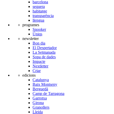
barcelona
sequera
habitatge
transparència
llengua
programes
Snooker
Úniqs
newsletter
Bon dia
El Despertador
La Setmanada
Sopa de dades
Impacte
Nextletter
Criar
edicions
Catalunya
Baix Montseny
Berguedà
Camp de Tarragona
Garrotxa
Girona
Granollers
Lleida