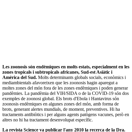
Les zoonosis són endèmiques en molts estats, especialment en les
zones tropicals i subtropicals africanes, Sud-est Asiàtic i
Amèrica del Sud.
Molts determinants globals socials, econòmics i
mediambientals afavoreixen que les zoonosis hagin aparegut a
moltes zones del món fora de les zones endèmiques i poden generar
pandèmies. La pandèmia del VIH/SIDA o de la COVID-19 són dos
exemples de zoonosi global. Els brots d'Ebola i Hantavirus són
zoonosis endèmiques en algunes zones del món, amb forma de
brots, generant alertes mundials, de moment, preventives. Hi ha
tractaments antibiòtics i per alguns agents patògens vacunes, però en
altres no hi ha tractament desenvolupat específic.
La revista Science va publicar l'any 2010 la recerca de la Dra.