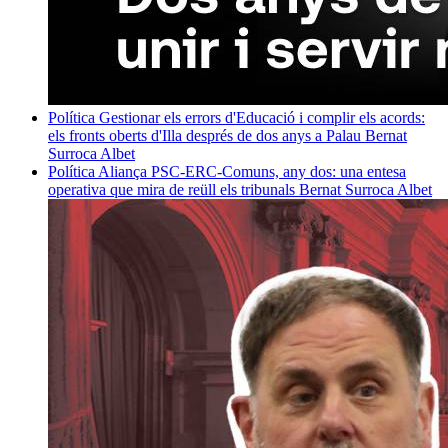
Política
Gestionar els errors d'Educació i complir els acords:
els fronts oberts d'Illa després de dos anys a Palau
Bernat
Surroca Albet
Política
Aliança PSC-ERC-Comuns, any dos: una entesa
operativa que mira de reüll els tribunals
Bernat Surroca Albet