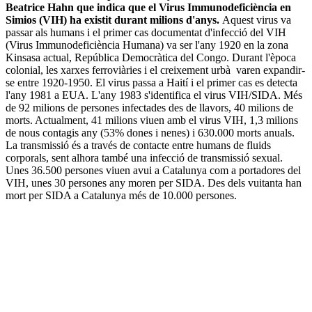
Beatrice Hahn que indica que el Virus Immunodeficiència en
Simios (VIH) ha existit durant milions d'anys.
Aquest virus va
passar als humans i el primer cas documentat d'infecció del VIH
(Virus Immunodeficiència Humana) va ser l'any 1920 en la zona
Kinsasa actual, República Democràtica del Congo. Durant l'època
colonial, les xarxes ferroviàries i el creixement urbà varen expandir-
se entre 1920-1950. El virus passa a Haití i el primer cas es detecta
l'any 1981 a EUA. L'any 1983 s'identifica el virus VIH/SIDA. Més
de 92 milions de persones infectades des de llavors, 40 milions de
morts. Actualment, 41 milions viuen amb el virus VIH, 1,3 milions
de nous contagis any (53% dones i nenes) i 630.000 morts anuals.
La transmissió és a través de contacte entre humans de fluids
corporals, sent alhora també una infecció de transmissió sexual.
Unes 36.500 persones viuen avui a Catalunya com a portadores del
VIH, unes 30 persones any moren per SIDA. Des dels vuitanta han
mort per SIDA a Catalunya més de 10.000 persones.