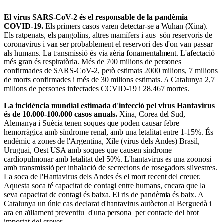
El virus SARS-CoV-2 és el responsable de la pandèmia
COVID-19.
Els primers casos varen detectar-se a Wuhan (Xina).
Els ratpenats, els pangolins, altres mamífers i aus són reservoris de
coronavirus i van ser probablement el reservori des d'on van passar
als humans. La transmissió és via aèria fonamentalment. L'afectació
més gran és respiratòria. Més de 700 milions de persones
confirmades de SARS-CoV-2, però estimats 2000 milions, 7 milions
de morts confirmades i més de 30 milions estimats. A Catalunya 2,7
milions de persones infectades COVID-19 i 28.467 mortes.
La incidència mundial estimada d'infecció pel virus Hantavirus
és de 10.000-100.000 casos anuals.
Xina, Corea del Sud,
Alemanya i Suècia tenen soques que poden causar febre
hemorràgica amb síndrome renal, amb una letalitat entre 1-15%. És
endèmic a zones de l'Argentina, Xile (virus dels Andes) Brasil,
Uruguai, Oest USA amb soques que causen síndrome
cardiopulmonar amb letalitat del 50%. L'hantavirus és una zoonosi
amb transmissió per inhalació de secrecions de rosegadors silvestres.
La soca de l'Hantavirus dels Andes és el mort recent del creuer.
Aquesta soca té capacitat de contagi entre humans, encara que la
seva capacitat de contagi és baixa. El ris de pandèmia és baix. A
Catalunya un únic cas declarat d'hantavirus autòcton al Berguedà i
ara en aïllament preventiu d'una persona per contacte del brot
importat del creuer.