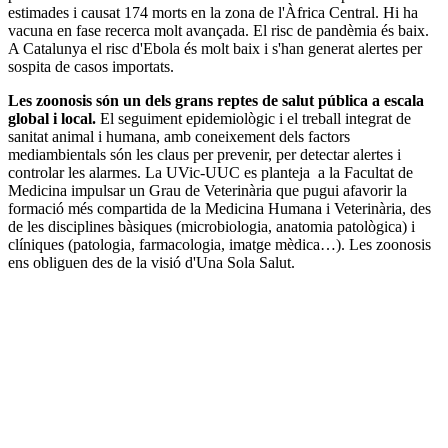
estimades i causat 174 morts en la zona de l'Àfrica Central. Hi ha
vacuna en fase recerca molt avançada. El risc de pandèmia és baix.
A Catalunya el risc d'Ebola és molt baix i s'han generat alertes per
sospita de casos importats.
Les zoonosis són un dels grans reptes de salut pública a escala
global i local.
El seguiment epidemiològic i el treball integrat de
sanitat animal i humana, amb coneixement dels factors
mediambientals són les claus per prevenir, per detectar alertes i
controlar les alarmes. La UVic-UUC es planteja a la Facultat de
Medicina impulsar un Grau de Veterinària que pugui afavorir la
formació més compartida de la Medicina Humana i Veterinària, des
de les disciplines bàsiques (microbiologia, anatomia patològica) i
clíniques (patologia, farmacologia, imatge mèdica…). Les zoonosis
ens obliguen des de la visió d'Una Sola Salut.