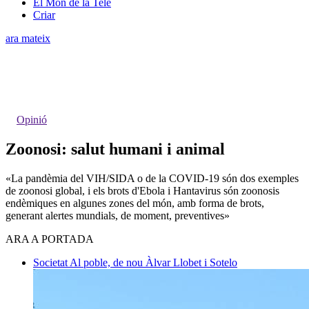
El Món de la Tele
Criar
ara mateix
Opinió
Zoonosi: salut humani i animal
«La pandèmia del VIH/SIDA o de la COVID-19 són dos exemples
de zoonosi global, i els brots d'Ebola i Hantavirus són zoonosis
endèmiques en algunes zones del món, amb forma de brots,
generant alertes mundials, de moment, preventives»
ARA A PORTADA
Societat
Al poble, de nou
Àlvar Llobet i Sotelo