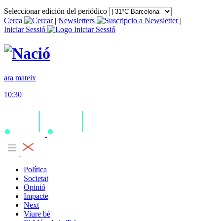
Seleccionar edición del periódico
Cerca
|
Newsletters
|
Iniciar Sessió
ara mateix
10:30
Política
Societat
Opinió
Impacte
Next
Viure bé