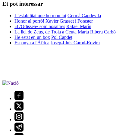
Et pot interessar
L’estabilitat que ho mou tot
Germà Capdevila
Honor al porró!
Xavier Grasset i Foraster
«L'Odissea» som nosaltres
Rafael Marín
La llei de Zeus, de Troia a Ceuta
Marta Ribera Carbó
He estat en un box
Pol Capdet
Espanya a l'Àfrica
Josep-Lluís Carod-Rovira