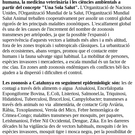
humana, la medicina veterinària i les ciències ambientals a
partir del concepte "Una Sola Salut".
L'Organització de Nacions
Unides, l'Organització Mundial de la Salut, l'Organització Mundial
Salut Animal treballen cooperativament per assolir un control global
rigorós de les principals malalties zoonòtiques. L'escalfament global
és una de les causes de l'increment del nombre de zoonosis
transmeses per artròpodes, ja que fa possible l'expansió i
supervivència d'aquests vectors a latituds més altes i a més altitud,
fora de les zones tropicals i subtropicals clàssiques. La urbanització
dels ecosistemes, abans verges, promou que el contacte entre
humans i la fauna salvatge sigui habitual. La mobilitat de persones,
espècies invasores i mercaderies, a escala mundial és un factor de
risc clau. En zones amb zoonosis endèmiques els conflictes bèl·lics
ajuden a la dispersió i dificulten el control.
Les zoonosis a Catalunya en seguiment epidemiològic són:
les de
contagi a través dels aliments o aigua Anisakiosi, Encefalopatia
Espongiforme Bovina, E.Coli, Listeriosi, Salmonel.la, Triquinosi,
Hidatidosi, Tuberculosi, Brucel.losi, Campylobacter; transmeses a
través dels animals no via alimentària, de contacte Grip Aviària,
Ràbia, Toxoplasmosi, Verola del Mico, Febre hemorràgica de
Crimea-Congo; malalties transmeses per mosquits, per paparres,
Leishmaniosi, Febre Nil Occidental, Dengue, Zika. En les darreres
dècades hi ha vigilància des de vectors habituals, mosquits i de les
espècies invasores, mosquit tigre i mosca negra, per la possibilitat de