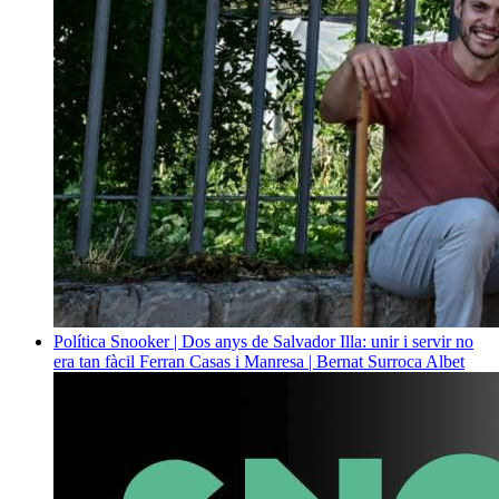
Política
Snooker | Dos anys de Salvador Illa: unir i servir no
era tan fàcil
Ferran Casas i Manresa | Bernat Surroca Albet