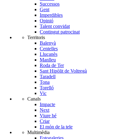
Successos
Gent
Imperdibles
Opinió
Talent convidat
Contingut patrocinat
Territoris
Balenyà
Centelles
Lluçanès
Manlleu
Roda de Ter
Sant Hipòlit de Voltregà
Taradell
Tona
Torelló
Vic
Canals
Impacte
Next
Viure bé
Criar
El món de la tele
Multimèdia
Fotogaleries