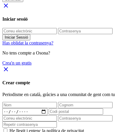
close
Iniciar sessió
Iniciar Sessió
Has oblidat la contrasenya?
No tens compte a Osona?
Crea'n un gratis
close
Crear compte
Periodisme
en català
, gràcies a una comunitat de gent com tu
He llegit i entenc la política de privacitat