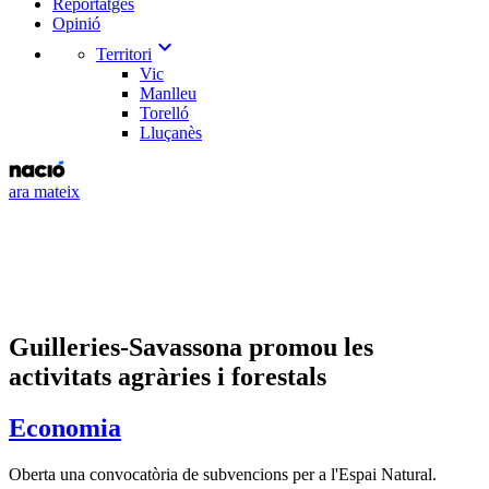
Reportatges
Opinió
expand_more
Territori
Vic
Manlleu
Torelló
Lluçanès
ara mateix
Guilleries-Savassona promou les
activitats agràries i forestals
Economia
Oberta una convocatòria de subvencions per a l'Espai Natural.