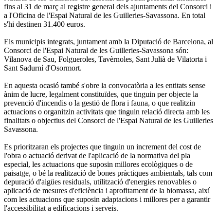
fins al 31 de març al registre general dels ajuntaments del Consorci i
a l'Oficina de l'Espai Natural de les Guilleries-Savassona. En total
s'hi destinen 31.400 euros.
Els municipis integrats, juntament amb la Diputació de Barcelona, al
Consorci de l'Espai Natural de les Guilleries-Savassona són:
Vilanova de Sau, Folgueroles, Tavèrnoles, Sant Julià de Vilatorta i
Sant Sadurní d'Osormort.
En aquesta ocasió també s'obre la convocatòria a les entitats sense
ànim de lucre, legalment constituïdes, que tinguin per objecte la
prevenció d'incendis o la gestió de flora i fauna, o que realitzin
actuacions o organitzin activitats que tinguin relació directa amb les
finalitats o objectius del Consorci de l'Espai Natural de les Guilleries
Savassona.
Es prioritzaran els projectes que tinguin un increment del cost de
l'obra o actuació derivat de l'aplicació de la normativa del pla
especial, les actuacions que suposin millores ecològiques o de
paisatge, o bé la realització de bones pràctiques ambientals, tals com
depuració d'aigües residuals, utilització d'energies renovables o
aplicació de mesures d'eficiència i aprofitament de la biomassa, així
com les actuacions que suposin adaptacions i millores per a garantir
l'accessibilitat a edificacions i serveis.