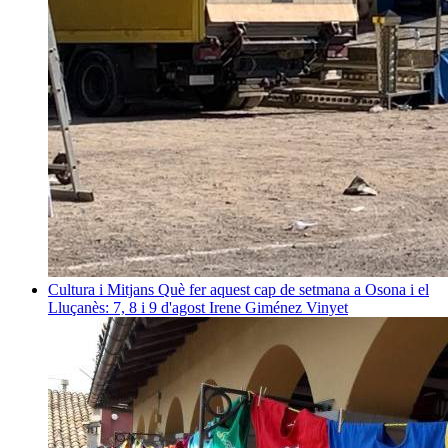
Cultura i Mitjans
Què fer aquest cap de setmana a Osona i el
Lluçanès: 7, 8 i 9 d'agost
Irene Giménez Vinyet