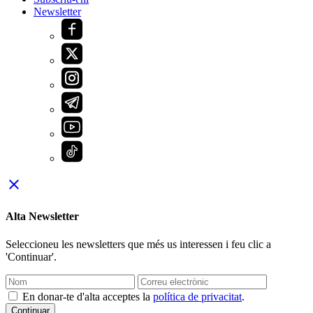
Newsletter
close
Alta Newsletter
Seleccioneu les newsletters que més us interessen i feu clic a
'Continuar'.
En donar-te d'alta acceptes la
política de privacitat
.
Continuar