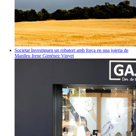
Societat
Investiguen un robatori amb força en una joieria de
Manlleu
Irene Giménez Vinyet