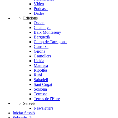
Vídeo
Podcasts
Dades
Edicions
Osona
Catalunya
Baix Monteseny
Berguedà
Camp de Tarragona
Garrotxa
Girona
Granollers
Lleida
Manresa
Ripollès
Rubí
Sabadell
Sant Cugat
Solsona
Terrassa
Terres de l'Ebre
Serveis
Newsletters
Iniciar Sessió
Subscriu-t'hi