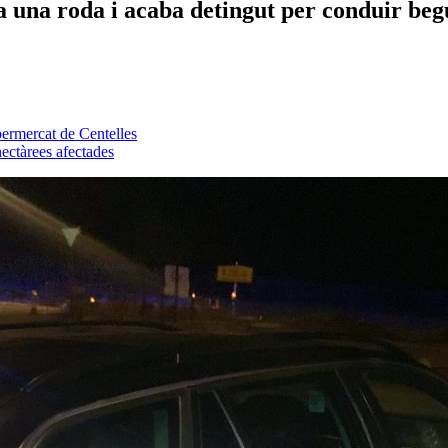
xa una roda i acaba detingut per conduir beg
ermercat de Centelles
ectàrees afectades