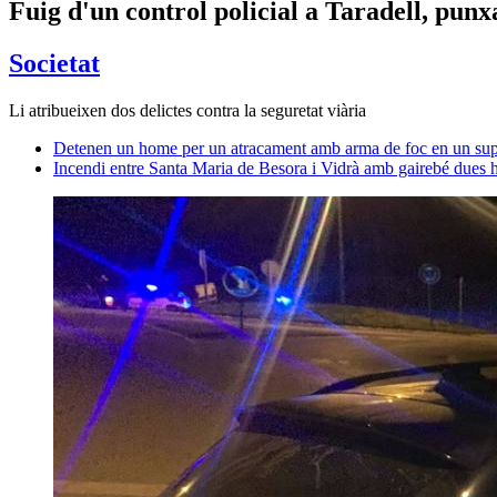
Fuig d'un control policial a Taradell, pun
Societat
Li atribueixen dos delictes contra la seguretat viària
Detenen un home per un atracament amb arma de foc en un sup
Incendi entre Santa Maria de Besora i Vidrà amb gairebé dues h