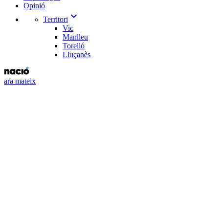
Opinió
expand_more
Territori
Vic
Manlleu
Torelló
Lluçanès
ara mateix