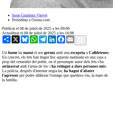
Irene Giménez Vinyet
Periodista a Osona.com
Publicat el 08 de juliol de 2025 a les 09:06
Actualitzat el 08 de juliol de 2025 a les 16:08
Share
X
Bluesky
WhatsApp
Telegram
LinkedIn
Facebook
Email
Un
home
ha
matat
el seu
germà
amb una
escopeta
a
Calldetenes
.
En concret, els fets han tingut lloc aquesta matinada en una casa a
prop del cementiri del poble, on el presumpte autor dels fets s'ha
atrinxerat
amb l'arma de foc i
ha retingut a dues persones més
.
La policia, després d'intentar negociar,
ha hagut d'abatre
l'agressor
per poder alliberar l'ostatge que quedava viu, la mare de
la família.