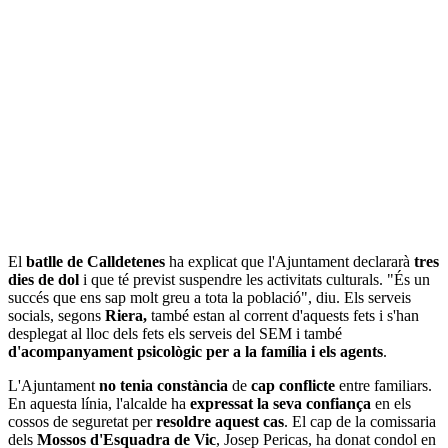
El
batlle de Calldetenes
ha explicat que l'Ajuntament declararà
tres
dies de dol
i que té previst suspendre les activitats culturals. "És un
succés que ens sap molt greu a tota la població", diu. Els serveis
socials, segons
Riera,
també estan al corrent d'aquests fets i s'han
desplegat al lloc dels fets els serveis del SEM i també
d'acompanyament psicològic per a la família i els agents
.
L'Ajuntament
no tenia constància
de
cap conflicte
entre familiars.
En aquesta línia, l'alcalde ha
expressat la seva confiança
en els
cossos de seguretat per
resoldre aquest cas
. El cap de la comissaria
dels
Mossos d'Esquadra de Vic
, Josep Pericas, ha donat condol en