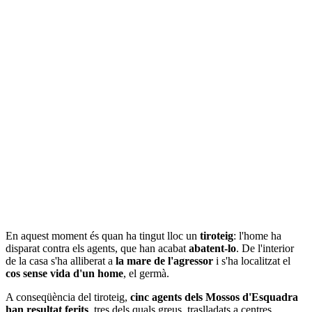
En aquest moment és quan ha tingut lloc un
tiroteig
: l'home ha
disparat contra els agents, que han acabat
abatent-lo
. De l'interior
de la casa s'ha alliberat a
la mare de l'agressor
i s'ha localitzat el
cos sense vida d'un home
, el germà.
A conseqüència del tiroteig,
cinc agents dels Mossos d'Esquadra
han resultat ferits
, tres dels quals greus, traslladats a centres