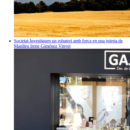
Societat
Investiguen un robatori amb força en una joieria de
Manlleu
Irene Giménez Vinyet