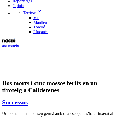
Reportatges
Opinió
expand_more
Territori
Vic
Manlleu
Torelló
Lluçanès
ara mateix
Dos morts i cinc mossos ferits en un
tiroteig a Calldetenes
Successos
Un home ha matat el seu germà amb una escopeta, s'ha atrinxerat al