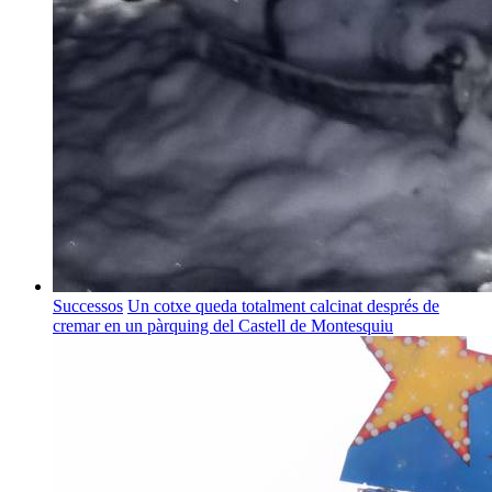
Successos
Un cotxe queda totalment calcinat després de
cremar en un pàrquing del Castell de Montesquiu