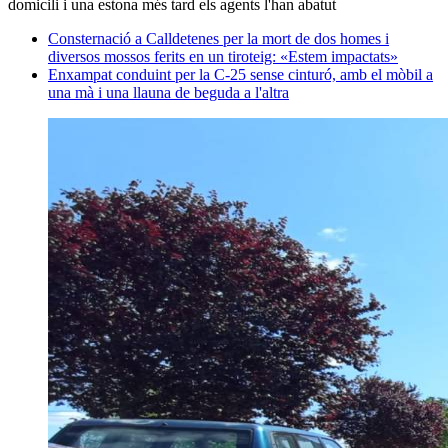
domicili i una estona més tard els agents l'han abatut
Consternació a Calldetenes per la mort de dos homes i
diversos mossos ferits en un tiroteig: «Estem impactats»
Enxampat conduint per la C-25 sense cinturó, amb el mòbil a
una mà i una llauna de beguda a l'altra