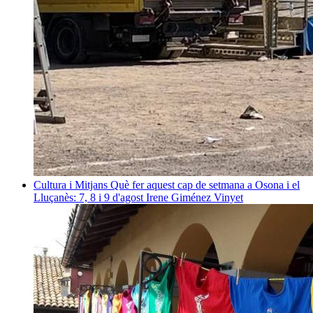
Cultura i Mitjans
Què fer aquest cap de setmana a Osona i el
Lluçanès: 7, 8 i 9 d'agost
Irene Giménez Vinyet