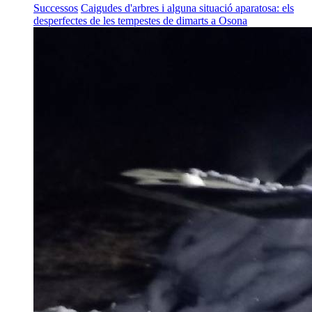
Successos
Caigudes d'arbres i alguna situació aparatosa: els
desperfectes de les tempestes de dimarts a Osona