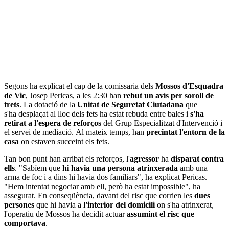
Segons ha explicat el cap de la comissaria dels
Mossos d'Esquadra
de Vic
, Josep Pericas, a les 2:30 han
rebut un avís per soroll de
trets
. La dotació de la
Unitat de Seguretat Ciutadana
que
s'ha desplaçat al lloc dels fets ha estat rebuda entre bales i
s'ha
retirat a l'espera de reforços
del Grup Especialitzat d'Intervenció i
el servei de mediació. Al mateix temps, han
precintat l'entorn de la
casa
on estaven succeint els fets.
Tan bon punt han arribat els reforços, l'
agressor
ha
disparat contra
ells
. "Sabíem que
hi havia una persona atrinxerada
amb una
arma de foc i a dins hi havia dos familiars", ha explicat Pericas.
"Hem intentat negociar amb ell, però ha estat impossible", ha
assegurat. En conseqüència, davant del risc que corrien les
dues
persones
que hi havia a
l'interior del domicili
on s'ha atrinxerat,
l'operatiu de Mossos ha decidit actuar
assumint el risc que
comportava
.