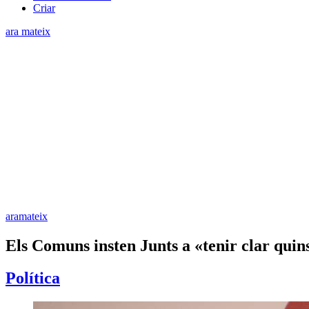
Criar
ara mateix
aramateix
Els Comuns insten Junts a «tenir clar quins 
Política