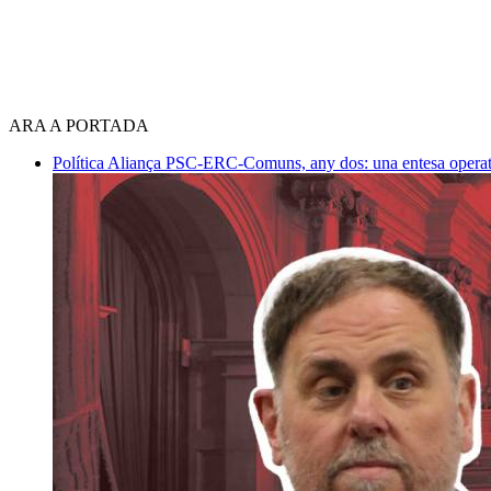
ARA A PORTADA
Política
Aliança PSC-ERC-Comuns, any dos: una entesa operativ