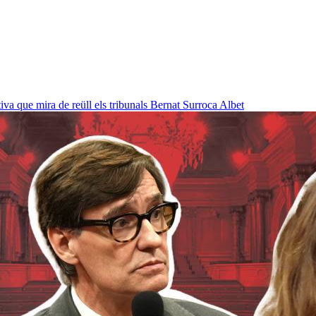
a que mira de reüll els tribunals
Bernat Surroca Albet