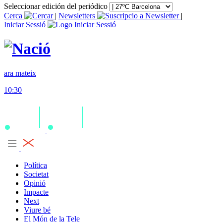
Seleccionar edición del periódico
Cerca
|
Newsletters
|
Iniciar Sessió
ara mateix
10:30
Política
Societat
Opinió
Impacte
Next
Viure bé
El Món de la Tele