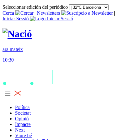
Seleccionar edición del periódico
Cerca
|
Newsletters
|
Iniciar Sessió
ara mateix
10:30
Política
Societat
Opinió
Impacte
Next
Viure bé