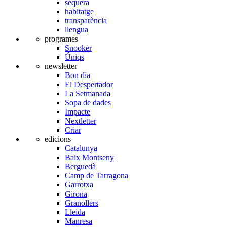
sequera
habitatge
transparència
llengua
programes
Snooker
Úniqs
newsletter
Bon dia
El Despertador
La Setmanada
Sopa de dades
Impacte
Nextletter
Criar
edicions
Catalunya
Baix Montseny
Berguedà
Camp de Tarragona
Garrotxa
Girona
Granollers
Lleida
Manresa