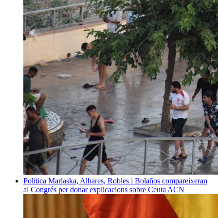
Política
Marlaska, Albares, Robles i Bolaños compareixeran
al Congrés per donar explicacions sobre Ceuta
ACN