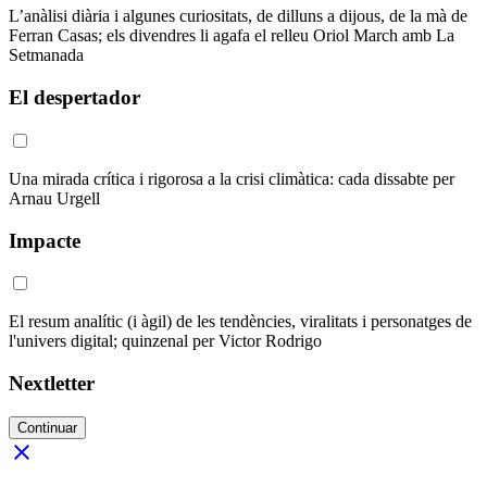
L’anàlisi diària i algunes curiositats, de dilluns a dijous, de la mà de
Ferran Casas; els divendres li agafa el relleu Oriol March amb La
Setmanada
El despertador
Una mirada crítica i rigorosa a la crisi climàtica: cada dissabte per
Arnau Urgell
Impacte
El resum analític (i àgil) de les tendències, viralitats i personatges de
l'univers digital; quinzenal per Victor Rodrigo
Nextletter
Continuar
close