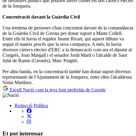
de desordres públics que podrien haver comès els dos càrrecs electes
de la Jonquera.
Concentració davant la Guàrdia Civil
Una trentena de persones s'han concentrat davant de la comandància
de la Guàrdia Civil de Girona per donar suport a Marta Collell.
Entre ells hi havia el regidor Jaume Ricart, qui aquest dilluns va
seguir el mateix procés que la seva companya. A més, hi havia
diversos càrrecs electes d'ERC a la demarcació com ara el diputat al
Congrés, Joan Margall i el senador Jordi Martí o l'alcalde de Sant
Julià de Ramis (Gironès), Marc Puigtió.
Per altra banda, en la concentració també han donat suport diversos
representants de l'Ajuntament de la Jonquera, entre elles l'alcaldessa
Sònia Martínez.
Escull Nació com la teva font preferida de Google
Redacció
Política
Et pot interessar