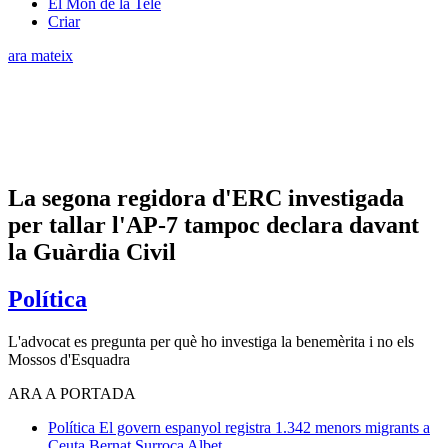
El Món de la Tele
Criar
ara mateix
La segona regidora d'ERC investigada
per tallar l'AP-7 tampoc declara davant
la Guàrdia Civil
Política
L'advocat es pregunta per què ho investiga la benemèrita i no els
Mossos d'Esquadra
ARA A PORTADA
Política
El govern espanyol registra 1.342 menors migrants a
Ceuta
Bernat Surroca Albet