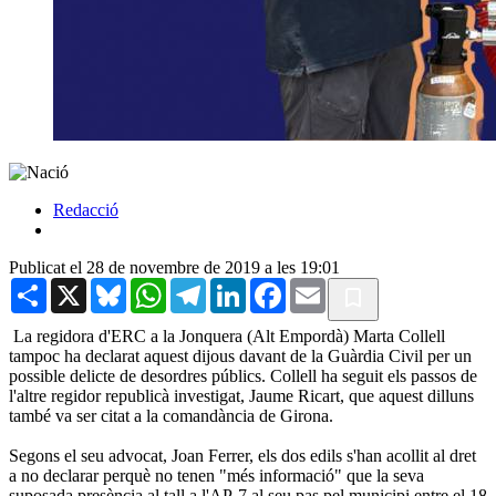
Redacció
Publicat el 28 de novembre de 2019 a les 19:01
Share
X
Bluesky
WhatsApp
Telegram
LinkedIn
Facebook
Email
La regidora d'ERC a la Jonquera (Alt Empordà) Marta Collell
tampoc ha declarat aquest dijous davant de la Guàrdia Civil per un
possible delicte de desordres públics. Collell ha seguit els passos de
l'altre regidor republicà investigat, Jaume Ricart, que aquest dilluns
també va ser citat a la comandància de Girona.
Segons el seu advocat, Joan Ferrer, els dos edils s'han acollit al dret
a no declarar perquè no tenen "més informació" que la seva
suposada presència al tall a l'AP-7 al seu pas pel municipi entre el 18