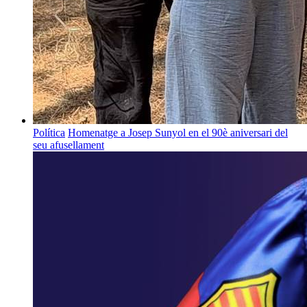
Política
Homenatge a Josep Sunyol en el 90è aniversari del
seu afusellament