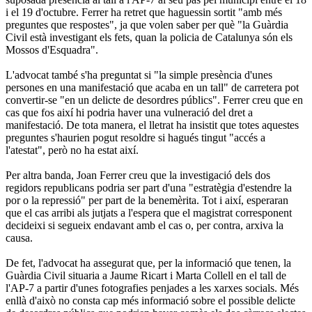
i el 19 d'octubre. Ferrer ha retret que haguessin sortit "amb més
preguntes que respostes", ja que volen saber per què "la Guàrdia
Civil està investigant els fets, quan la policia de Catalunya són els
Mossos d'Esquadra".
L'advocat també s'ha preguntat si "la simple presència d'unes
persones en una manifestació que acaba en un tall" de carretera pot
convertir-se "en un delicte de desordres públics". Ferrer creu que en
cas que fos així hi podria haver una vulneració del dret a
manifestació. De tota manera, el lletrat ha insistit que totes aquestes
preguntes s'haurien pogut resoldre si hagués tingut "accés a
l'atestat", però no ha estat així.
Per altra banda, Joan Ferrer creu que la investigació dels dos
regidors republicans podria ser part d'una "estratègia d'estendre la
por o la repressió" per part de la benemèrita. Tot i així, esperaran
que el cas arribi als jutjats a l'espera que el magistrat corresponent
decideixi si segueix endavant amb el cas o, per contra, arxiva la
causa.
De fet, l'advocat ha assegurat que, per la informació que tenen, la
Guàrdia Civil situaria a Jaume Ricart i Marta Collell en el tall de
l'AP-7 a partir d'unes fotografies penjades a les xarxes socials. Més
enllà d'això no consta cap més informació sobre el possible delicte