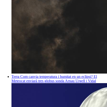
Terra
Com canvia temperatura i humitat en un eclipsi? El
Meteocat enviarà tres globus sonda
Arnau Urgell i Vidal