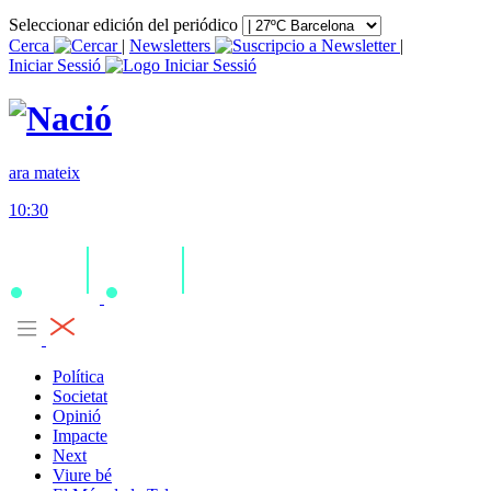
Seleccionar edición del periódico
Cerca
|
Newsletters
|
Iniciar Sessió
ara mateix
10:30
Política
Societat
Opinió
Impacte
Next
Viure bé