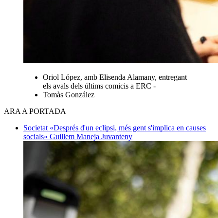
Oriol López, amb Elisenda Alamany, entregant
els avals dels últims comicis a ERC -
Tomàs González
ARA A PORTADA
Societat
«Després d'un eclipsi, més gent s'implica en causes
socials»
Guillem Maneja Juvanteny