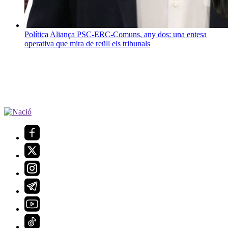
Política
Aliança PSC-ERC-Comuns, any dos: una entesa
operativa que mira de reüll els tribunals