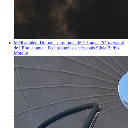
Medi ambient
Un pont astronòmic de 121 anys: l’Observatori
de l’Ebre apunta a l’eclipsi amb sis telescopis
Sílvia Berbís
Morelló