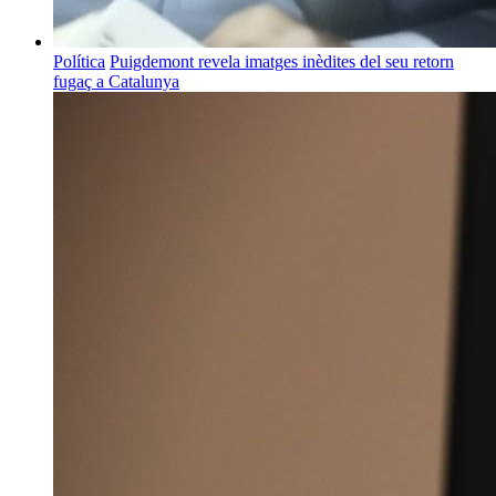
Política
Puigdemont revela imatges inèdites del seu retorn
fugaç a Catalunya