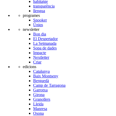
habitatge
transparència
llengua
programes
Snooker
Úniqs
newsletter
Bon dia
El Despertador
La Setmanada
Sopa de dades
Impacte
Nextletter
Criar
edicions
Catalunya
Baix Montseny
Berguedà
Camp de Tarragona
Garrotxa
Girona
Granollers
Lleida
Manresa
Osona