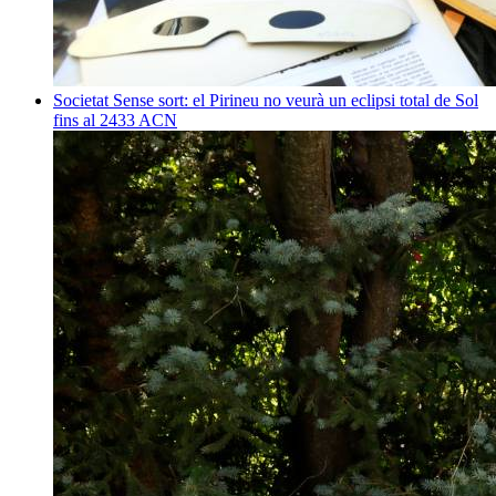
Societat
Sense sort: el Pirineu no veurà un eclipsi total de Sol
fins al 2433
ACN