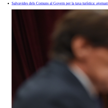
Salvavides dels Comuns al Govern per la taxa turística: ajornam