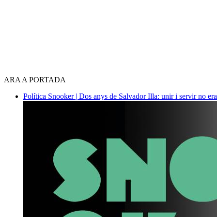
ARA A PORTADA
Política
Snooker | Dos anys de Salvador Illa: unir i servir no era