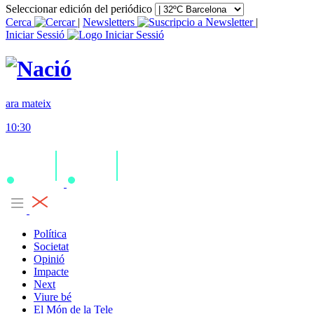
Seleccionar edición del periódico
Cerca
|
Newsletters
|
Iniciar Sessió
ara mateix
10:30
Política
Societat
Opinió
Impacte
Next
Viure bé
El Món de la Tele