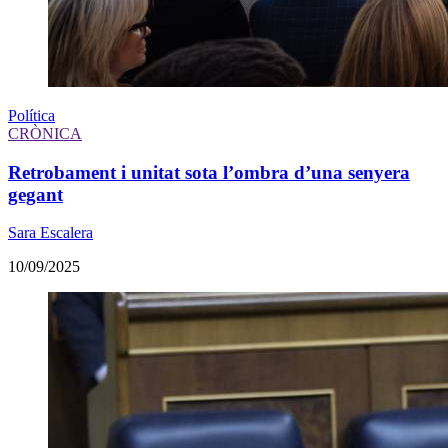
Política
CRÒNICA
Retrobament i unitat sota l’ombra d’una senyera
gegant
Sara Escalera
10/09/2025