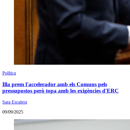
Política
Illa prem l'accelerador amb els Comuns pels
pressupostos però topa amb les exigències d'ERC
Sara Escalera
09/09/2025