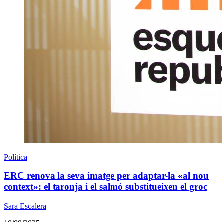
Política
ERC renova la seva imatge per adaptar-la «al nou
context»: el taronja i el salmó substitueixen el groc
Sara Escalera