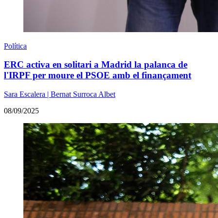
Política
ERC activa en solitari a Madrid la palanca de
l'IRPF per moure el PSOE amb el finançament
Sara Escalera | Bernat Surroca Albet
08/09/2025