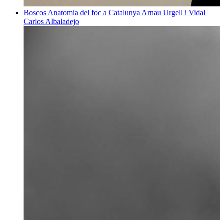
Boscos
Anatomia del foc a Catalunya
Arnau Urgell i Vidal |
Carlos Albaladejo