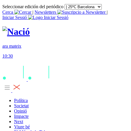
Seleccionar edición del periódico
Cerca
|
Newsletters
|
Iniciar Sessió
ara mateix
10:30
Política
Societat
Opinió
Impacte
Next
Viure bé