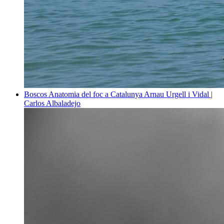
Boscos
Anatomia del foc a Catalunya
Arnau Urgell i Vidal |
Carlos Albaladejo