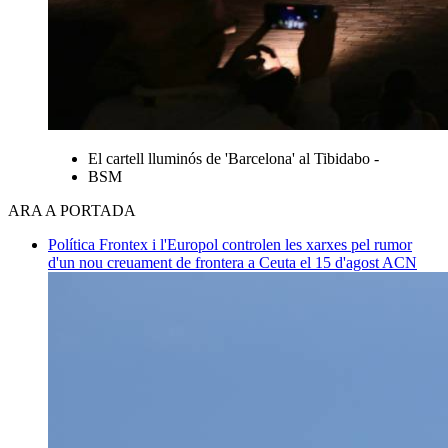
El cartell lluminós de 'Barcelona' al Tibidabo -
BSM
ARA A PORTADA
Política
Frontex i l'Europol controlen les xarxes pel rumor
d'un nou creuament de frontera a Ceuta el 15 d'agost
ACN