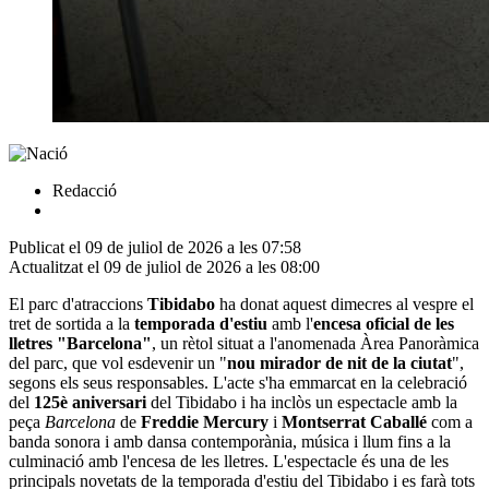
Redacció
Publicat el 09 de juliol de 2026 a les 07:58
Actualitzat el 09 de juliol de 2026 a les 08:00
El parc d'atraccions
Tibidabo
ha donat aquest dimecres al vespre el
tret de sortida a la
temporada d'estiu
amb l'
encesa oficial de les
lletres "Barcelona"
, un rètol situat a l'anomenada Àrea Panoràmica
del parc, que vol esdevenir un "
nou mirador de nit de la ciutat
",
segons els seus responsables. L'acte s'ha emmarcat en la celebració
del
125è aniversari
del Tibidabo i ha inclòs un espectacle amb la
peça
Barcelona
de
Freddie Mercury
i
Montserrat Caballé
com a
banda sonora i amb dansa contemporània, música i llum fins a la
culminació amb l'encesa de les lletres. L'espectacle és una de les
principals novetats de la temporada d'estiu del Tibidabo i es farà tots