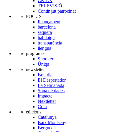
CRIAR
TELEVISIÓ
Contingut patrocinat
FOCUS
finançament
barcelona
sequera
habitatge
transparència
llengua
programes
Snooker
Úniqs
newsletter
Bon dia
El Despertador
La Setmanada
Sopa de dades
Impacte
Nextletter
Criar
edicions
Catalunya
Baix Montseny
Berguedà