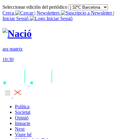
Seleccionar edición del periódico
Cerca
|
Newsletters
|
Iniciar Sessió
ara mateix
10:30
Política
Societat
Opinió
Impacte
Next
Viure bé