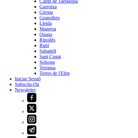
Camp de Tarragona
Garrotxa
Girona
Granollers
Lleida
Manresa
Osona
Ripollès
Rubí
Sabadell
Sant Cugat
Solsona
Terrassa
Terres de l'Ebre
Iniciar Sessió
Subscriu-t'hi
Newsletter