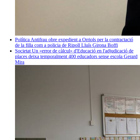
Política
Antifrau obre expedient a Orriols per la contractació
de la filla com a policia de Ripoll
Lluís Girona Boffi
Societat
Un «error de càlcul» d'Educació en l'adjudicació de
places deixa temporalment 400 educadors sense escola
Gerard
Mira