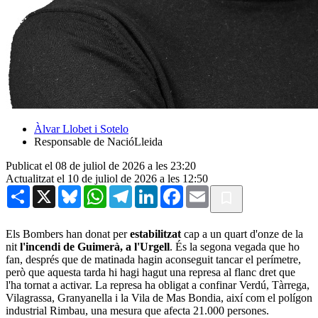
Àlvar Llobet i Sotelo
Responsable de NacióLleida
Publicat el 08 de juliol de 2026 a les 23:20
Actualitzat el 10 de juliol de 2026 a les 12:50
Share
X
Bluesky
WhatsApp
Telegram
LinkedIn
Facebook
Email
Els Bombers han donat per
estabilitzat
cap a un quart d'onze de la
nit
l'incendi de Guimerà, a l'Urgell
. És la segona vegada que ho
fan, després que de matinada hagin aconseguit tancar el perímetre,
però que aquesta tarda hi hagi hagut una represa al flanc dret que
l'ha tornat a activar. La represa ha obligat a confinar Verdú, Tàrrega,
Vilagrassa, Granyanella i la Vila de Mas Bondia, així com el polígon
industrial Rimbau, una mesura que afecta 21.000 persones.