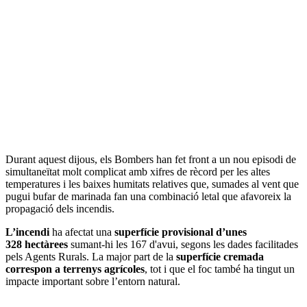
Durant aquest dijous, els Bombers han fet front a un nou episodi de
simultaneïtat molt complicat amb xifres de rècord per les altes
temperatures i les baixes humitats relatives que, sumades al vent que
pugui bufar de marinada fan una combinació letal que afavoreix la
propagació dels incendis.
L’incendi
ha afectat una
superfície provisional d’unes
328 hectàrees
sumant-hi les 167 d'avui, segons les dades facilitades
pels Agents Rurals. La major part de la
superfície cremada
correspon a terrenys agrícoles
, tot i que el foc també ha tingut un
impacte important sobre l’entorn natural.