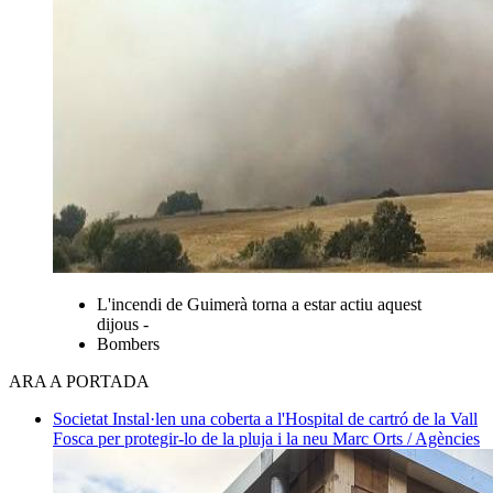
L'incendi de Guimerà torna a estar actiu aquest
dijous -
Bombers
ARA A PORTADA
Societat
Instal·len una coberta a l'Hospital de cartró de la Vall
Fosca per protegir-lo de la pluja i la neu
Marc Orts / Agències