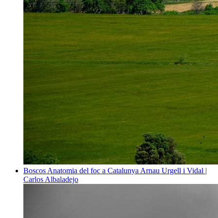
Boscos
Anatomia del foc a Catalunya
Arnau Urgell i Vidal |
Carlos Albaladejo