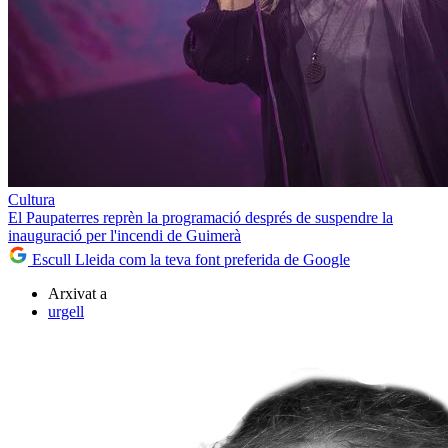
Cultura
El Paupaterres reprèn la programació després de suspendre la
inauguració per l'incendi de Guimerà
Escull Lleida com la teva font preferida de Google
Arxivat a
urgell