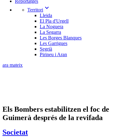
Reportatges
expand_more
Territori
Lleida
El Pla d'Urgell
La Noguera
La Segarra
Les Borges Blanques
Les Garrigues
Segrià
Pirineu i Aran
ara mateix
Els Bombers estabilitzen el foc de
Guimerà després de la revifada
Societat