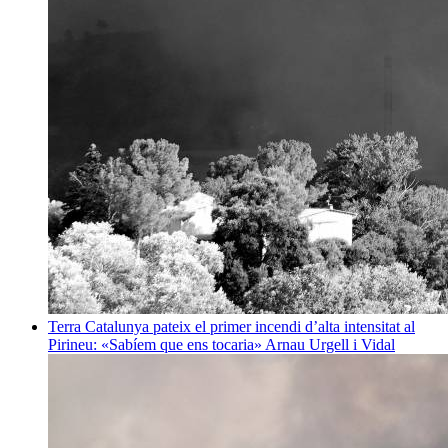
Terra
Catalunya pateix el primer incendi d’alta intensitat al
Pirineu: «Sabíem que ens tocaria»
Arnau Urgell i Vidal