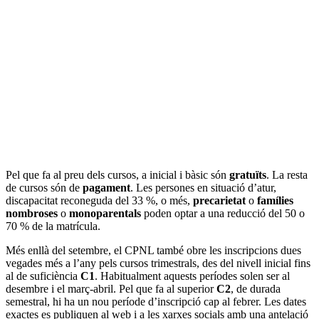
Pel que fa al preu dels cursos, a inicial i bàsic són
gratuïts
. La resta
de cursos són de
pagament
. Les persones en situació d’atur,
discapacitat reconeguda del 33 %, o més,
precarietat
o
famílies
nombroses
o
monoparentals
poden optar a una reducció del 50 o
70 % de la matrícula.
Més enllà del setembre, el CPNL també obre les inscripcions dues
vegades més a l’any pels cursos trimestrals, des del nivell inicial fins
al de suficiència
C1
. Habitualment aquests períodes solen ser al
desembre i el març-abril. Pel que fa al superior
C2
, de durada
semestral, hi ha un nou període d’inscripció cap al febrer. Les dates
exactes es publiquen al web i a les xarxes socials amb una antelació