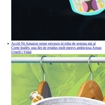
Acció
Ni Amazon sense envasos ni roba de segona mà al
Corte Inglés: una llei de residus molt menys ambiciosa
Arnau
Urgell i Vidal