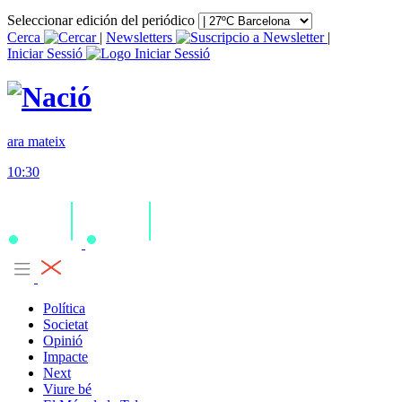
Seleccionar edición del periódico
Cerca
|
Newsletters
|
Iniciar Sessió
ara mateix
10:30
Política
Societat
Opinió
Impacte
Next
Viure bé