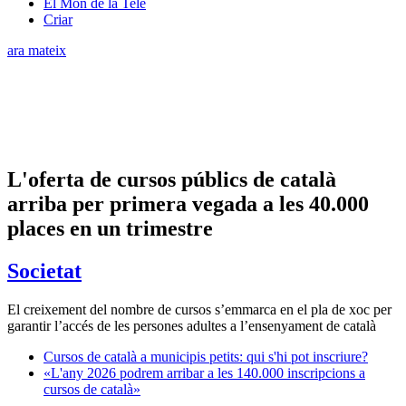
El Món de la Tele
Criar
ara mateix
L'oferta de cursos públics de català
arriba per primera vegada a les 40.000
places en un trimestre
Societat
El creixement del nombre de cursos s’emmarca en el pla de xoc per
garantir l’accés de les persones adultes a l’ensenyament de català
Cursos de català a municipis petits: qui s'hi pot inscriure?
«L'any 2026 podrem arribar a les 140.000 inscripcions a
cursos de català»