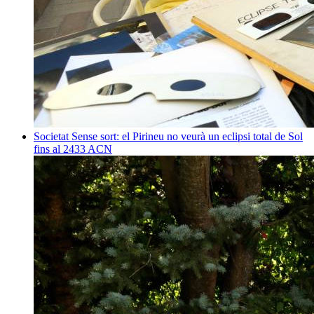
Societat
Sense sort: el Pirineu no veurà un eclipsi total de Sol
fins al 2433
ACN