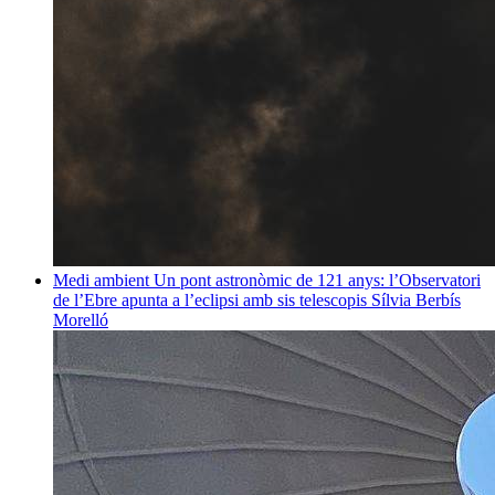
Medi ambient
Un pont astronòmic de 121 anys: l’Observatori
de l’Ebre apunta a l’eclipsi amb sis telescopis
Sílvia Berbís
Morelló