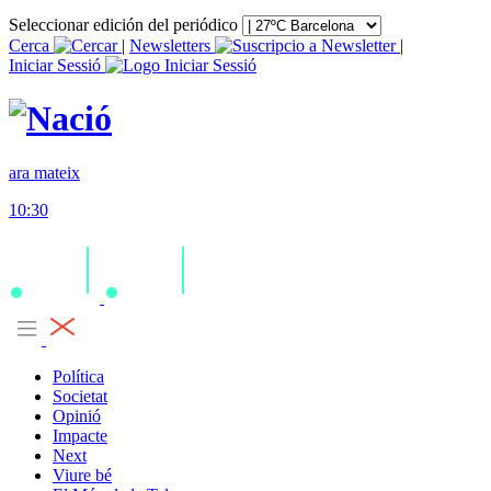
Seleccionar edición del periódico
Cerca
|
Newsletters
|
Iniciar Sessió
ara mateix
10:30
Política
Societat
Opinió
Impacte
Next
Viure bé