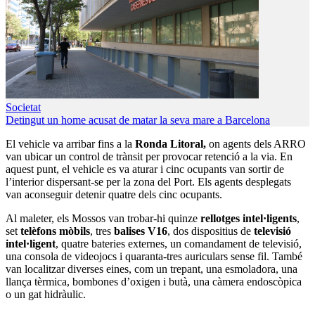
Societat
Detingut un home acusat de matar la seva mare a Barcelona
El vehicle va arribar fins a la
Ronda Litoral,
on agents dels ARRO
van ubicar un control de trànsit per provocar retenció a la via. En
aquest punt, el vehicle es va aturar i cinc ocupants van sortir de
l’interior dispersant-se per la zona del Port. Els agents desplegats
van aconseguir detenir quatre dels cinc ocupants.
Al maleter, els Mossos van trobar-hi quinze
rellotges intel·ligents
,
set
telèfons mòbils
, tres
balises V16
, dos dispositius de
televisió
intel·ligent
, quatre bateries externes, un comandament de televisió,
una consola de videojocs i quaranta-tres auriculars sense fil. També
van localitzar diverses eines, com un trepant, una esmoladora, una
llança tèrmica, bombones d’oxigen i butà, una càmera endoscòpica
o un gat hidràulic.