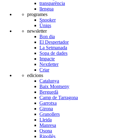
transparència
llengua
programes
Snooker
Úniqs
newsletter
Bon dia
El Despertador
La Setmanada
Sopa de dades
Impacte
Nextletter
Criar
edicions
Catalunya
Baix Montseny
Berguedà
Camp de Tarragona
Garrotxa
Girona
Granollers
Lleida
Manresa
Osona
Ripollès