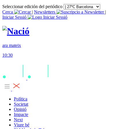
Seleccionar edición del periódico
Cerca
|
Newsletters
|
Iniciar Sessió
ara mateix
10:30
Política
Societat
Opinió
Impacte
Next
Viure bé