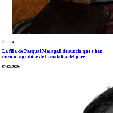
Política
La filla de Pasqual Maragall denuncia que s'han
intentat aprofitar de la malaltia del pare
07/05/2026