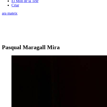
El Món de la Tele
Criar
ara mateix
Pasqual Maragall Mira