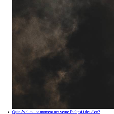
Quin és el millor moment per veure l'eclipsi i des d'on?