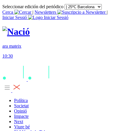
Seleccionar edición del periódico
Cerca
|
Newsletters
|
Iniciar Sessió
ara mateix
10:30
Política
Societat
Opinió
Impacte
Next
Viure bé