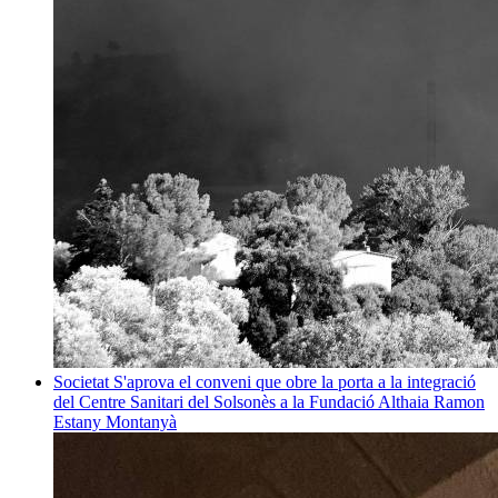
Societat
S'aprova el conveni que obre la porta a la integració
del Centre Sanitari del Solsonès a la Fundació Althaia
Ramon
Estany Montanyà