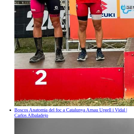
Boscos
Anatomia del foc a Catalunya
Arnau Urgell i Vidal |
Carlos Albaladejo