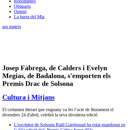
Reportatges
Obituaris
Opinió
La barra del Mia
ara mateix
Josep Fàbrega, de Calders i Evelyn
Megias, de Badalona, s'emporten els
Premis Drac de Solsona
Cultura i Mitjans
El certamen literari que enguany va fer l’acte de lliurament el
divendres 24 d'abril, celebrà la seva divuitena edició
L'escriptor de Solsona Raül Garrigasait ha estat guardonat en
la 60a edició dels Premis Crítica Serra d'Or