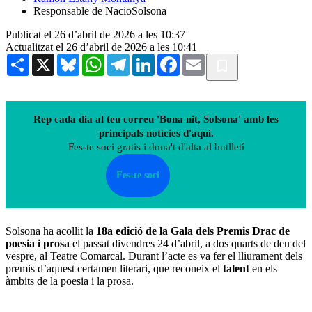
Responsable de NacioSolsona
Publicat el 26 d’abril de 2026 a les 10:37
Actualitzat el 26 d’abril de 2026 a les 10:41
Share
X
Bluesky
WhatsApp
Telegram
LinkedIn
Facebook
Email
Rep cada dia al teu correu 'Bona nit, Solsona' amb les
principals notícies d'aquí.
Fes-te soci gratis i dona't d'alta al butlletí
Fes-te soci
Solsona ha acollit la
18a edició de la Gala dels Premis Drac de
poesia i prosa
el passat divendres 24 d’abril, a dos quarts de deu del
vespre, al Teatre Comarcal. Durant l’acte es va fer el lliurament dels
premis d’aquest certamen literari, que reconeix el
talent
en els
àmbits de la poesia i la prosa.