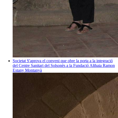
Societat
S'aprova el conveni que obre la porta a la integració
del Centre Sanitari del Solsonès a la Fundació Althaia
Ramon
Estany Montanyà