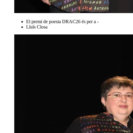
El premi de poesia DRAC26 és per a -
Lluís Closa