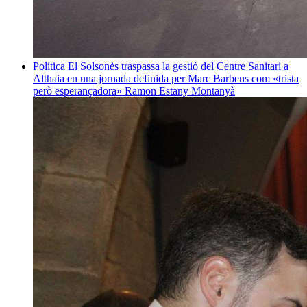
Política
El Solsonès traspassa la gestió del Centre Sanitari a
Althaia en una jornada definida per Marc Barbens com «trista
però esperançadora»
Ramon Estany Montanyà